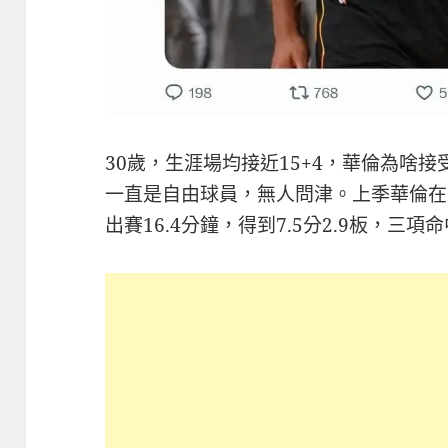
30歲，生涯場均接近15+4，華倫為啥
一直是自由球員，無人問津。上季華倫在
出賽16.4分鐘，得到7.5分2.9板，三項命