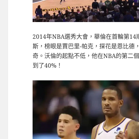
2014年NBA選秀大會，華倫在首輪第
斯，榜眼是賈巴里-帕克，探花是恩比德，
奇。沃倫的起點不低，他在NBA的第二個
到了40%！