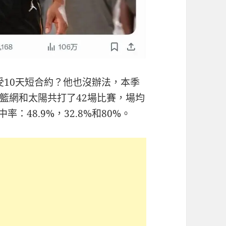
接受10天短合約？他也沒辦法，本季
籃網和太陽共打了42場比賽，場均
中率：48.9%，32.8%和80%。