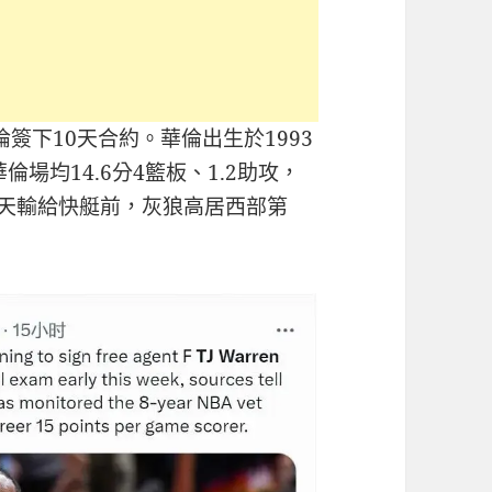
沃倫簽下10天合約。華倫出生於1993
倫場均14.6分4籃板、1.2助攻，
%。今天輸給快艇前，灰狼高居西部第