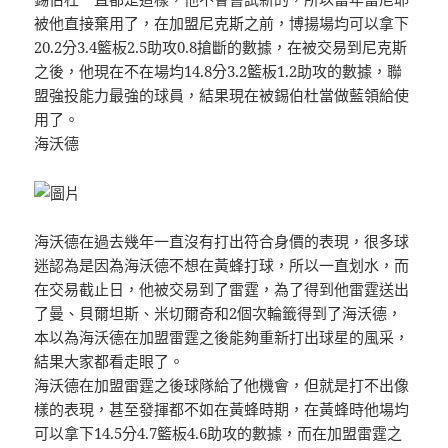
被他直接棄用了，在加盟尼克斯之前，博揚場均可以拿下
20.2分3.4籃板2.5助攻0.8搶斷的數據，在被交易到尼克斯
之後，他現在不在場均14.8分3.2籃板1.2助攻的數據，聯
盟強投能力最強的球員，結果現在被錫伯杜當做藍領給使
用了。
海沃德
海沃德在過去幾年一直沒有打出符合身價的表現，很多球
迷認為是因為海沃德不想在黃蜂打球，所以一直划水，而
在交易截止日，他被交易到了雷霆，為了得到他雷霆送出
了曼、貝爾坦斯、米切爾奇和2個次輪籤得到了海沃德，
本以為海沃德在加盟雷霆之後能夠重新打出球星的風采，
結果大家都看走眼了。
海沃德在加盟雷霆之後球隊給了他機會，但就是打不出像
樣的表現，甚至發揮都不如在黃蜂時期，在黃蜂時他場均
可以拿下14.5分4.7籃板4.6助攻的數據，而在加盟雷霆之