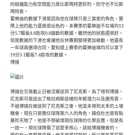
的組織能力和空間能力是比斯瑪特更好的，防守也不比斯
瑪特差。
霍樂迪的數據下滑是因為他在球隊只是三當家的角色，實
際​​上他的能力還是很出色的，本賽季的霍樂迪不在場均13
分5.7籃板4.8助攻0.8搶斷的數據，雖然他的狀態還很好，
但是數據的下滑也會讓他在休賽期變得更加被動，他還有
一年球員選項合同，要知道上賽季的霍樂迪場均可以拿下
19分5.1籃板7.4助攻的數據。
博揚
博揚在交易截止日被活塞送到了尼克斯，為了得到博揚，
尼克斯可是送出了格拉姆斯這樣的年輕潛力以及選秀簽，
不過博揚在被送到了尼克斯之後，他並未得到太多的上場
機會，現在只是擔任球隊第六人的角色，錫伯杜也是有點
暴殄天物了，他是不想破壞現在球隊的化學反應，但是有
一說一，現在球隊傷了這麼多核心，該給博揚機會的。
錫伯杜一直都是這樣，他不會嘗試新的，所以當年富尼耶