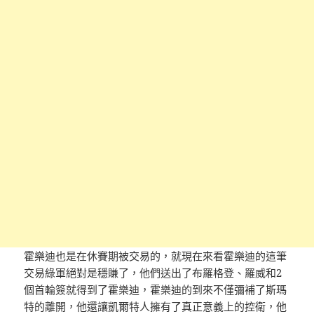
霍樂迪也是在休賽期被交易的，就現在來看霍樂迪的這筆
交易綠軍絕對是穩賺了，他們送出了布羅格登、羅威和2
個首輪簽就得到了霍樂迪，霍樂迪的到來不僅彌補了斯瑪
特的離開，他還讓凱爾特人擁有了真正意義上的控衛，他