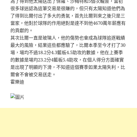
為了得到他太陽送出了保羅、沙梅特和5個次輪簽，當初
很多球迷認為這筆交易是很賺的，但只有太陽知道他們為
了得到比爾付出了多大的勇氣，首先比爾到來之後只是三
當家，他對於球隊的作用絕對是達不到他4670萬年薪應有
的貢獻的。
其次比爾一直是玻璃人，他的傷勢也會成為球隊追逐戰績
最大的風險，結果這些都應驗了，比爾本季至今才打了30
場，場均不過18.2分4.3籃板4.5助攻的數據，他在上賽季
的數據是場均23.2分4籃板5.4助攻，在個人得分方面確實
是出現了明顯的下滑，不知道這個賽季如果太陽失利，比
爾會不會被交易送走。
霍樂迪