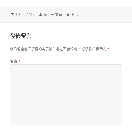
發
作
分
6 3 月, 2024
寫不完 文章
生活
佈
者
類
日
期:
發佈留言
發佈留言必須填寫的電子郵件地址不會公開。
必填欄位標示為
*
留言
*