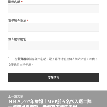
顯示名稱
*
電子郵件地址
*
個人網站網址
在
瀏覽器
中儲存顯示名稱、電子郵件地址及個人網站網址，以供下
次發佈留言時使用。
文
上一篇文章
章
ＮＢＡ／07年詹姆士MVP前五名卻入選二陣
上
導
一陣皆出自西部 他們有怎樣的表現