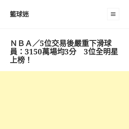
籃球迷
選單及
小工具
ＮＢＡ／5位交易後嚴重下滑球
員：3150萬場均3分 3位全明星
上榜！