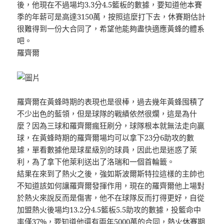
後，他現在不過場均3.3分4.5籃板的數據，要知道他本賽
季的年薪可是高達3150萬，按照這麼打下去，休賽期估計
很難得到一份大合同了，希望他能夠盡快適應黃蜂的體系
吧。
羅齊爾
羅齊爾在黃蜂時期的表現也是很棒，過去幾年黃蜂囤積了
不少出色的藍領，但是球隊的戰績依然很爛，這是為什
麼？因為三球和羅齊爾瘋狂刷分，球隊根本就無法走向贏
球，在黃蜂時期的羅齊爾場均可以拿下23分6助攻的數
據，單看數據他是球星級別的球員，因此也是迷惑了萊
利，為了拿下他萊利送出了洛瑞和一個首輪籤。
結果在來到了熱火之後，強如斯波爾斯特拉這樣的主帥也
不知道該如何讓羅齊爾發揮作用，現在的羅齊爾他上場對
於熱火來說反而是傷害，他不在球隊反而打得更好，自從
加盟熱火後場均13.2分4.5籃板5.5助攻的數據，投籃命中
率僅37%，要知道他還有兩年5000萬的合同，熱火休賽期