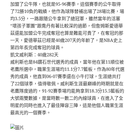
加盟了公牛隊，也就是95-96賽季，這個賽季的公牛取得
了72勝10負的戰績，他作為球隊替補出場了28場比賽，場
均3.5分，一路跟隨公牛拿到了總冠軍，雖然當年的活塞
“壞孩子軍團”跟喬丹有著比較深的過節，但詹姆斯愛德華
茲還能加盟公牛完成奪冠也算是難能可貴了，在奪冠的那
一天，愛德華茲已經是40歲207天的年齡了，是NBA史上
第四年長完成奪冠的球員。
凱文威利斯：40歲282天
威利斯也是84鑽石世代選秀的成員，當年他在第11順位被
老鷹所選中，職業生涯場均11.1分7.7籃板，作為80年代選
秀的成員，他直到06-07賽季還在小牛打球，生涯總共打
了22個球季，值得敬佩。威利斯生涯最巔峰的時期就是在
老鷹隊度過的，91-92賽季場均能夠拿到18.3分15.5籃板的
大號兩雙數據，是當時數一數二的內線球員，在進入了全
明星的同時也進入了最佳陣容三陣，這是他個人職業生涯
最高光的一個賽季。