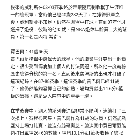
後來的威利斯在02-03賽季終於是跟隨馬刺收穫了生涯唯
一的總冠軍，當時他已經40歲282天了，在獲得冠軍之
後，威利斯並不知足，仍然在聯盟中打球，直到07年他才
選擇了退役，彼時的他45歲，是NBA退休年齡第二大的球
員，第一名是內特·希奇。
賈巴爾：41歲66天
賈巴爾是榜單中最偉大的球星，他的職業生涯突出一個穩
定，很少受到傷病加上個人的打法問題，所以他一度霸榜
歷史總得分榜的第一名，直到後來詹姆斯的出現才打破了
這項紀錄。在87-88賽季，這個賽季的賈巴爾已經41歲
了，他仍然能夠發揮自己的餘熱，場均貢獻出14.6分6籃
板的數據，還是湖人陣容中的重要一環。
在季後賽中，湖人的系列賽進程非常不順利，連續打了三
次搶七，賽程很密集，賈巴爾作為41歲的球員，仍然能夠
堅持上場打比賽，並沒有絲毫懈怠。總決賽中賈巴爾還能
夠打出單場26+6的數據，場均13.1分4.1籃板收穫了總冠