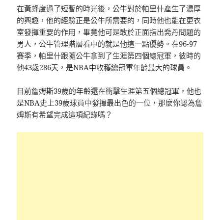
在黃蜂度過了短暫的時光後，公牛對於帕里什產生了濃厚
的興趣，他的經驗正是公牛所需要的，同時他也能在更衣
室發揮重要的作用，畢竟他可是敢於正面指出喬丹問題的
男人，公牛管理階層看中的就是他這一點優勢。在96-97
賽季，帕里什跟隨公牛拿到了生涯第四個總冠軍，彼時的
他43歲286天，是NBA中收穫總冠軍年齡最大的球員。
目前詹姆斯39歲的年齡還在衝擊生涯第五個總冠軍，他也
是NBA史上39歲球員中發揮最出色的一位，那麼你認為詹
姆斯有希望完成這項紀錄嗎？