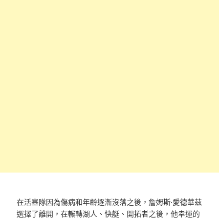
在活塞隊因為傷病和年齡逐漸沒落之後，詹姆斯·愛德華茲
選擇了離開，在輾轉湖人、快艇、開拓者之後，他幸運的