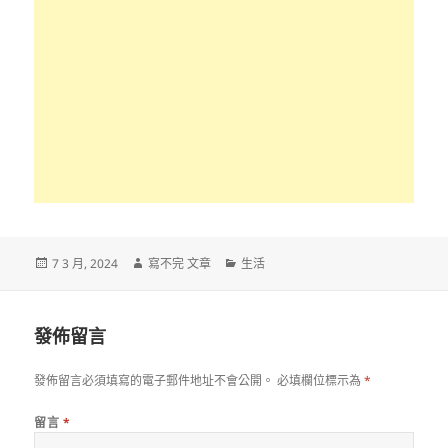
發
作
分
7 3 月, 2024
寫不完 文章
生活
佈
者
類
日
期:
發佈留言
發佈留言必須填寫的電子郵件地址不會公開。
必填欄位標示為
*
留言
*