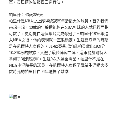
軍，賈巴爾的油箱裡面還有油。
帕里什：43歲286天
帕里什是NBA史上獲得總冠軍年齡最大的球員，首先我們
來想一想，43歲的年齡還能夠在NBA打球的人就已經屈指
可數了，更別提在這個年齡完成奪冠了。帕里什1976年進
入NBA之後，他的表現就一直很穩定，生涯最巔峰的時期
是在凱爾特人度過的，81-82賽季場均能夠貢獻出19.9分
10.8籃板的數據，入選了最佳陣容二陣，還跟隨凱爾特人
拿到了3個總冠軍，生涯9次入選全明星，帕里什不是在
NBA中混時長的球員，在凱爾特人度過了職業生涯絕大多
數時光的帕里什在94年選擇了離隊。