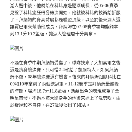
湖人選中後，他就陪在科比身邊逐漸成長，從05-06賽季
見證了科比瘋狂得分錶演開始，他就被科比的技術給折服
了。拜納姆的身高臂展都是聯盟頂級，以至於後來湖人還
讓賈巴爾來幫助他成長，拜納姆在07-08賽季場均能夠拿
到13.1分10.2籃板，讓湖人管理層十分興奮。
不過在賽季中期拜納姆受傷了，球隊找來了大加索爾之後
還是躋身總決賽，只可惜2-4輸給了凱爾特人，如果拜納
姆不傷，08年總決賽還有機會。後來的拜納姆跟隨科比在
09和10年拿到了兩個總冠軍。11-12賽季是拜納姆最巔峰
的時期，場均18.7分11.8籃板，憑藉出色的表現成為了全
明星首發，不過本該大顯身手的他後來迷上了洗剪吹，由
於叛逆和不自律，在27歲後淡出了NBA。