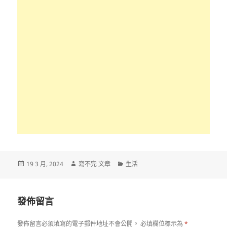
發
作
分
19 3 月, 2024
寫不完 文章
生活
佈
者
類
日
期:
發佈留言
發佈留言必須填寫的電子郵件地址不會公開。
必填欄位標示為
*