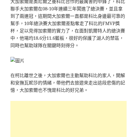
大加索爾是奧尼爾之後科比合作的最厲害的中鋒了，科比
聯手大加索爾在08-10年連續三年闖進了總決賽，並且拿
到了兩連冠，這期間大加索爾一直都是科比身邊最可靠的
幫手，10年總決賽大加索爾差點奪走了科比的FMVP獎
杯，足以見得加索爾的實力了，在面對凱爾特人的總決賽
中，他場均18.6分11.6籃板，很好的保護了湖人的禁區，
同時也幫助球隊在關鍵時刻得分。
在柯比離世之後，大加索爾也主動幫助科比的家人，開解
和安撫瓦妮莎的情緒，帶他們去旅遊來走出這段悲傷的記
憶，大加索爾也不愧是科比的好兄弟。