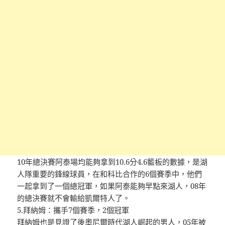
10年總決賽阿泰場均能夠拿到10.6分4.6籃板的數據，是湖
人隊重要的鋒線球員，在和科比合作的6個賽季中，他們
一起拿到了一個總冠軍，如果阿泰能夠早點來湖人，08年
的總決賽就不會輸給凱爾特人了。
5.拜納姆：攜手7個賽季，2個冠軍
拜納姆也是見證了後奧尼爾時代湖人崛起的男人，05年被