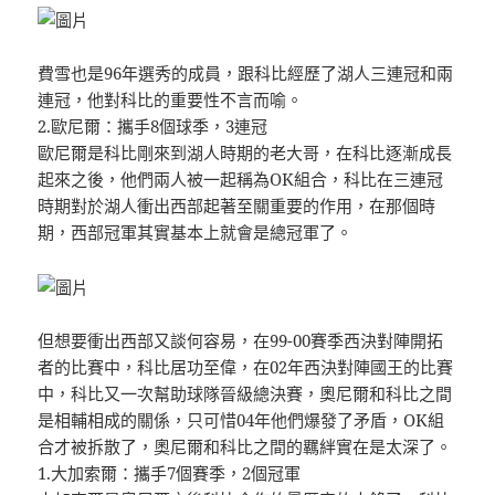
費雪也是96年選秀的成員，跟科比經歷了湖人三連冠和兩
連冠，他對科比的重要性不言而喻。
2.歐尼爾：攜手8個球季，3連冠
歐尼爾是科比剛來到湖人時期的老大哥，在科比逐漸成長
起來之後，他們兩人被一起稱為OK組合，科比在三連冠
時期對於湖人衝出西部起著至關重要的作用，在那個時
期，西部冠軍其實基本上就會是總冠軍了。
但想要衝出西部又談何容易，在99-00賽季西決對陣開拓
者的比賽中，科比居功至偉，在02年西決對陣國王的比賽
中，科比又一次幫助球隊晉級總決賽，奧尼爾和科比之間
是相輔相成的關係，只可惜04年他們爆發了矛盾，OK組
合才被拆散了，奧尼爾和科比之間的羈絆實在是太深了。
1.大加索爾：攜手7個賽季，2個冠軍