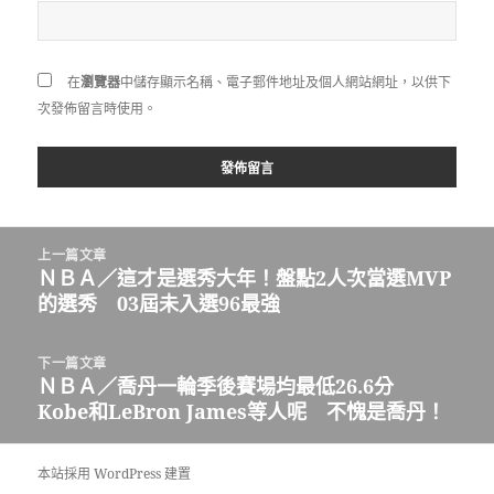
在
瀏覽器
中儲存顯示名稱、電子郵件地址及個人網站網址，以供下
次發佈留言時使用。
文
上一篇文章
章
ＮＢＡ／這才是選秀大年！盤點2人次當選MVP
上
導
的選秀 03屆未入選96最強
一
覽
篇
文
下一篇文章
章:
ＮＢＡ／喬丹一輪季後賽場均最低26.6分
下
Kobe和LeBron James等人呢 不愧是喬丹！
一
篇
文
本站採用 WordPress 建置
章: