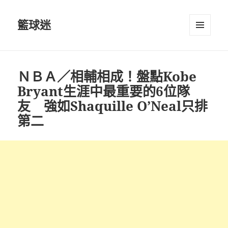
籃球迷
選單及
小工具
ＮＢＡ／相輔相成！盤點Kobe
Bryant生涯中最重要的6位隊
友 強如Shaquille O’Neal只排
第二