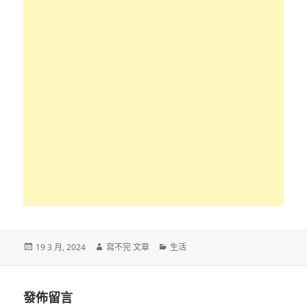
發
作
分
19 3 月, 2024
寫不完 文章
生活
佈
者
類
日
期:
發佈留言