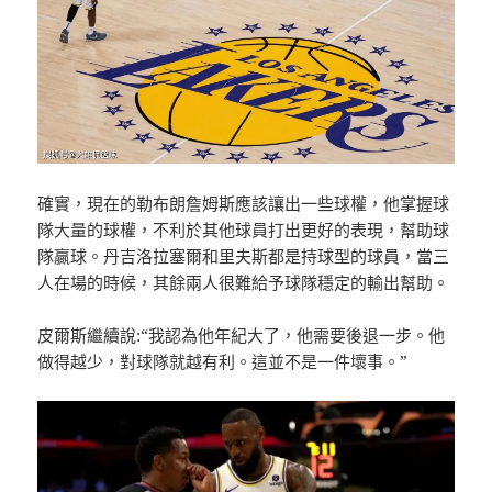
確實，現在的勒布朗詹姆斯應該讓出一些球權，他掌握球
隊大量的球權，不利於其他球員打出更好的表現，幫助球
隊贏球。丹吉洛拉塞爾和里夫斯都是持球型的球員，當三
人在場的時候，其餘兩人很難給予球隊穩定的輸出幫助。
皮爾斯繼續說:“我認為他年紀大了，他需要後退一步。他
做得越少，對球隊就越有利。這並不是一件壞事。”