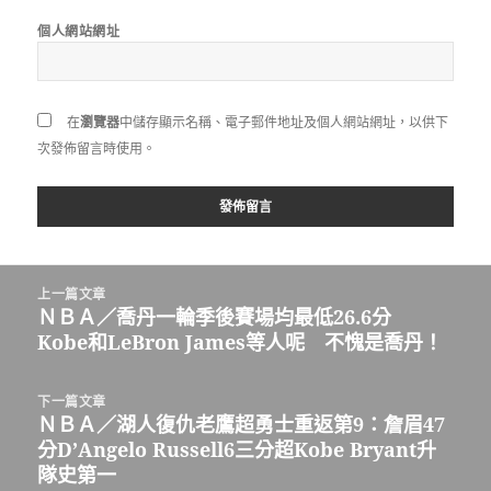
個人網站網址
在
瀏覽器
中儲存顯示名稱、電子郵件地址及個人網站網址，以供下
次發佈留言時使用。
文
上一篇文章
章
ＮＢＡ／喬丹一輪季後賽場均最低26.6分
上
導
Kobe和LeBron James等人呢 不愧是喬丹！
一
覽
篇
文
下一篇文章
章:
ＮＢＡ／湖人復仇老鷹超勇士重返第9：詹眉47
下
分D’Angelo Russell6三分超Kobe Bryant升
一
隊史第一
篇