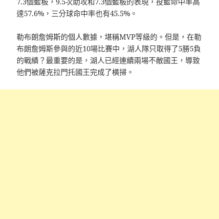
7.3個籃板，9.5次助攻和7.3個籃板的表現，投籃命中率高
達57.6%，三分球命中率也有45.5%。
勒布朗詹姆斯的個人數據，堪稱MVP等級的。但是，在勒
布朗詹姆斯參與的近10場比賽中，湖人隊只取得了5勝5負
的戰績？最重要的是，湖人已經連續兩場不敵國王，導致
他們被薩克拉門托國王完成了橫掃。