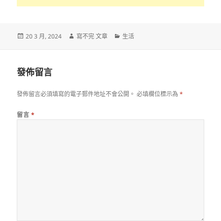
發
作
分
20 3 月, 2024
寫不完 文章
生活
佈
者
類
日
期:
發佈留言
發佈留言必須填寫的電子郵件地址不會公開。
必填欄位標示為
*
留言
*