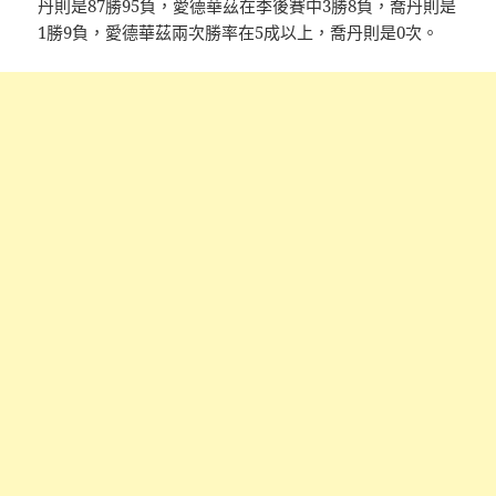
丹則是87勝95負，愛德華茲在季後賽中3勝8負，喬丹則是
1勝9負，愛德華茲兩次勝率在5成以上，喬丹則是0次。