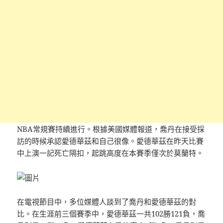
NBA常規賽持續進行。根據美國媒體報道，喬丹在接受採
訪的時候承認愛德華茲和自己很像。愛德華茲在昨天比賽
中上演一記死亡隔扣，起跳高度在本賽季僅次於莫蘭特。
在電視節目中，多位媒體人談到了喬丹和愛德華茲的對
比。在生涯前三個賽季中，愛德華茲一共102勝121負，喬