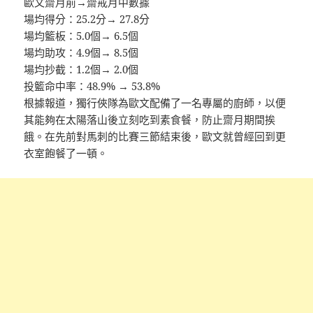
歐文齋月前→齋戒月中數據
場均得分：25.2分→ 27.8分
場均籃板：5.0個→ 6.5個
場均助攻：4.9個→ 8.5個
場均抄截：1.2個→ 2.0個
投籃命中率：48.9% → 53.8%
根據報道，獨行俠隊為歐文配備了一名專屬的廚師，以便
其能夠在太陽落山後立刻吃到素食餐，防止齋月期間挨
餓。在先前對馬刺的比賽三節結束後，歐文就曾經回到更
衣室飽餐了一頓。