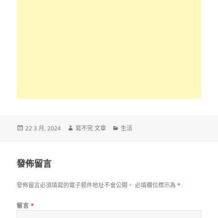
發
作
分
22 3 月, 2024
寫不完 文章
生活
佈
者
類
日
期:
發佈留言
發佈留言必須填寫的電子郵件地址不會公開。
必填欄位標示為
*
留言
*