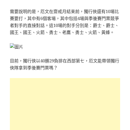
需要說明的是，厄文在齋戒月結束前，獨行俠還有10場比
賽要打，其中有6個客場，其中包括4場與季後賽門票競爭
者對手的直接對話。這10場的對手分別是：爵士、爵士、
國王、國王、火箭、勇士、老鷹、勇士、火箭、黃蜂。
目前，獨行俠以40勝29負排在西部第七，厄文能帶領獨行
俠隊拿到季後賽門票嗎？