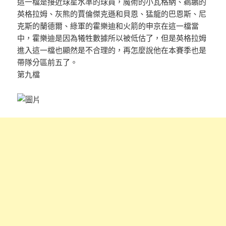
這一檔是接近球星水準的球員，魔術的小瓦格納、鵜鶘的
英格拉姆、灰熊的賈倫傑克遜和貝恩、猛龍的巴恩斯、尼
克斯的蘭德爾、綠軍的霍樂迪和火箭的申京在這一檔當
中，霍樂迪是因為犧牲數據所以被低估了，但是英格拉姆
進入這一檔也顯然是不合理的，再怎麼說他在本賽季也是
帶隊分區前五了。
第九檔