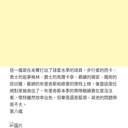
這一檔是在本賽打出了球星水準的球員，步行者的西卡、
勇士的追夢格林、爵士的馬爾卡寧、鵜鶘的錫安、魔術的
班切羅、籃網的布里奇斯和綠軍的懷特上榜，後面這兩位
絕對是被高估了，布里奇斯本季的帶隊戰績實在是沒法
看，懷特雖然效率出色，但畢竟還是藍領，其他的問題倒
是不大。
第八檔