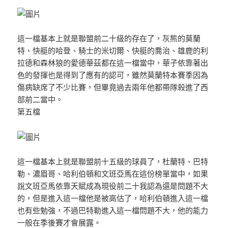
這一檔基本上就是聯盟前二十級的存在了，灰熊的莫蘭
特、快艇的哈登、騎士的米切爾、快艇的喬治、雄鹿的利
拉德和森林狼的愛德華茲都在這一檔當中，華子依靠著出
色的發揮也是得到了應有的認可，雖然莫蘭特本賽季因為
傷病缺席了不少比賽，但畢竟過去兩年他都帶隊殺進了西
部前二當中。
第五檔
這一檔基本上就是聯盟前十五級的球員了，杜蘭特、巴特
勒、濃眉哥、哈利伯頓和文班亞馬在這份榜單當中，如果
說文班亞馬依靠天賦成為現役前二十我認為還是問題不大
的，但是進入這一檔他是被高估了，哈利伯頓進入這一檔
也有些勉強，不過巴特勒進入這一檔問題不大，他的能力
一般在季後賽才會展露。