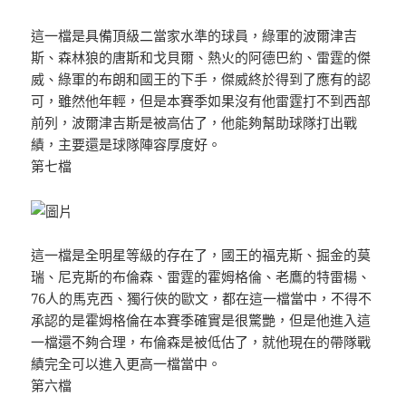
這一檔是具備頂級二當家水準的球員，綠軍的波爾津吉
斯、森林狼的唐斯和戈貝爾、熱火的阿德巴約、雷霆的傑
威、綠軍的布朗和國王的下手，傑威終於得到了應有的認
可，雖然他年輕，但是本賽季如果沒有他雷霆打不到西部
前列，波爾津吉斯是被高估了，他能夠幫助球隊打出戰
績，主要還是球隊陣容厚度好。
第七檔
這一檔是全明星等級的存在了，國王的福克斯、掘金的莫
瑞、尼克斯的布倫森、雷霆的霍姆格倫、老鷹的特雷楊、
76人的馬克西、獨行俠的歐文，都在這一檔當中，不得不
承認的是霍姆格倫在本賽季確實是很驚艷，但是他進入這
一檔還不夠合理，布倫森是被低估了，就他現在的帶隊戰
績完全可以進入更高一檔當中。
第六檔