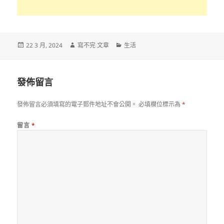
發
作
分
22 3 月, 2024
寫不完 文章
生活
佈
者
類
日
期:
發佈留言
發佈留言必須填寫的電子郵件地址不會公開。
必填欄位標示為
*
留言
*