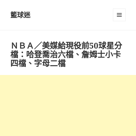
籃球迷
選單及
小工具
ＮＢＡ／美媒給現役前50球星分
檔：哈登喬治六檔、詹姆士小卡
四檔、字母二檔