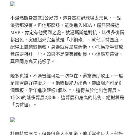
小湯瑪斯身高就1公尺75，這身高在野球場太常見，一點
優勢都沒有。但他那麼矮，能夠進入NBA，還無限接近
MVP，肯定有他獨到之處。就湯瑪斯這對抗，比很多後衛
都出色，突破起來完全就是「小鋼砲」。就他手臂圍度，
配得上麒麟臂稱號，身邊就算是詹姆斯，小托馬斯手臂感
覺還要粗壯一些。如果不是健美​​運動員，小湯瑪斯這臂，
真是同身高天花板了。
隆多也矮，不過曾經可是一防存在，還拿過助攻王，一度
是聯盟最好控衛之一。他籃板能力出色，巔峰場均可是6
個籃板，常年進攻籃板1個以上，這得益於他出色臂展。
1米85的隆多臂展2米06，這臂展和身高的比例，絕對算是
「長臂怪」。
杜蘭特臂展長，但是很多人不知道，他手掌也巨大。他投