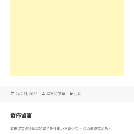
發
作
分
24 2 月, 2025
寫不完 文章
生活
佈
者
類
日
期:
發佈留言
發佈留言必須填寫的電子郵件地址不會公開。
必填欄位標示為
*