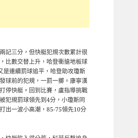
兩記三分，但快艇犯規次數累計很
，比數交替上升，哈登衝搶地板球
塞又是連續罰球追平，哈登助攻瓊斯
發球前的犯規，一罰一擲。康寧漢
打停快艇。回到比賽，盧指導挑戰
被犯規罰球領先到4分，小瓊斯同
出一波小高潮，85-75領先10分