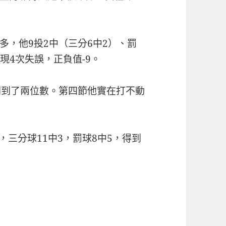
多，他9投2中（三分6中2）、罰
出現4次失誤，正負值-9。
開到了兩位數。第四節他實在打不動
，三分球11中3，罰球8中5，得到