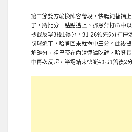
第二節雙方輪換陣容階段，快艇純替補上
了，將比分一點點追上。鄧恩背打命中以
抄截反擊3投1得分，31-26領先5分打
罰球追平，哈登回來就命中三分。此後雙
解難分，祖巴茨在內線連續吃餅，哈登長
中再次反超，半場結束快艇49-51落後2