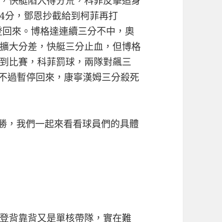
，快艇陷入得分荒，科菲反擊追身
4分，鄧恩抄截給到柯菲再打
哈登回來。博格達連續三分不中，奧
擴大分差，快艇三分止血，但博格
到比賽，科菲罰球，兩隊對飆三
。不過暫停回來，康寧漢姆三分殺死
7連勝，我們一起來看看球員們的具體
登背靠背又是單核帶隊，實在難