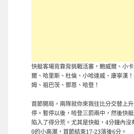
快艇客場背靠背挑戰活塞，鮑威爾、小卡
爾、哈里斯、杜倫、小哈達威、康寧漢！
姆、祖巴茨、鄧恩、哈登！
首節開局，兩隊就你來我往比分交替上升
停。暫停以後，哈登三罰兩中，然後快艇
陷入了得分荒。尤其是快艇，4分鐘內沒有
0的小高潮，首節結束17-23落後6分。