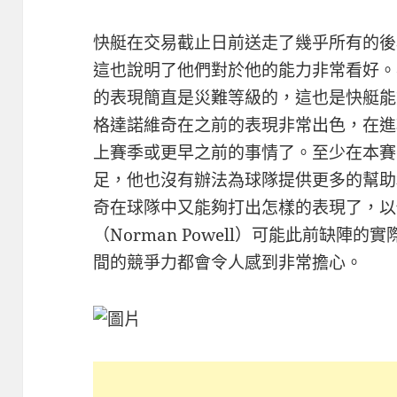
快艇在交易截止日前送走了幾乎所有的後
這也說明了他們對於他的能力非常看好。
的表現簡直是災難等級的，這也是快艇能
格達諾維奇在之前的表現非常出色，在進
上賽季或更早之前的事情了。至少在本賽
足，他也沒有辦法為球隊提供更多的幫助
奇在球隊中又能夠打出怎樣的表現了，以
（Norman Powell）可能此前缺陣
間的競爭力都會令人感到非常擔心。