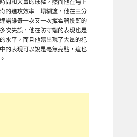
時間和大量的球權，然而他在場上
奇的進攻效率一塌糊塗，他在三分
達諾維奇一次又一次揮霍著投籃的
多次失誤，他在防守端的表現也是
的水平，而且他還出現了大量的犯
中的表現可以說是毫無亮點，這也
。