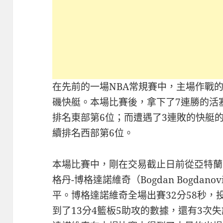
在先前的一場NBA常規賽中，主場作戰的
磯快艇。本場比賽後，拿下了7連勝的活塞
排名東部第6位；而遭遇了3連敗的快艇的
續排名西部第6位。
本場比賽中，剛在交易截止日前從亞特蘭
格丹-博格達諾維奇（Bogdan Bogda
平。博格達諾維奇全場出賽32分58秒，投
到了13分4籃板5助攻的數據，還有3次