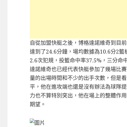
自從加盟快艇之後，博格達諾維奇到目前
達到了24.6分鐘，場均數據為10.6分2籃
2.6次犯規，投籃命中率37.5%，三分命
達諾維奇也已經代表快艇參加了幾場比賽
量的出場時間和不少的出手次數，但是看
平，他在進攻端也還是沒有辦法為球隊提
力也不算特別突出，他在場上的整體作用
期望。