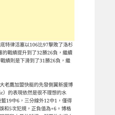
底特律活塞以106比97擊敗了洛杉
的戰績提升到了32勝26負，繼續
戰績則是下滑到了31勝26負，繼
大老鷹加盟快艇的先發側翼新援博
novic）的表現依然是很不理想的水
籃19中6，三分線外12中1，僅得
失誤和5次犯規，正負值為+6。博格