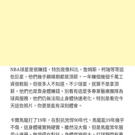
NBA球星是很賺錢，特別是像科比，詹姆斯，柯瑞等等這
些巨星，他們幾乎巔峰期都是頂薪，一年賺個幾個千萬工
資很輕鬆。但很多人不知道，不少球星，就算不是拿頂
薪，他們也是靠身體賺錢。別看有這麼多專業醫療團隊為
球員服務，他們仍無法阻止身體快速老化。特別是看完今
天這些照片，你更是能有深刻體會。
卡爾馬龍打了19年，在對抗兇悍90年代，馬龍能19年幾乎
不傷，這身體確實夠硬實。雖然沒大傷，但是馬龍常年服
用止痛藥，每場還在對抗，身體磨損很大。打球期間有專