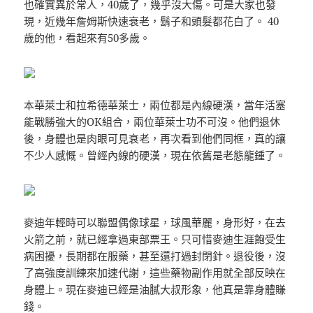
也確實異於常人，40歲了，幾乎沒大傷。可是大家也發
現，近幾年詹姆斯快速衰老，鬍子和頭髮都花白了。 40
歲的他，看起來有50多歲。
本華萊士和拉希德華萊士，兩位都是內線硬漢，當年活塞
能戰勝強大的OK組合，兩位華萊士功不可沒。他們退休
後，身體也是肉眼可見衰老，再次看到他們同框，真的讓
不少人感慨。曾經內線的硬漢，現在依舊是老態龍鍾了。
麥迪年輕時可以聯盟偶像球星，球風華麗，身形好，在去
火箭之前，就已經拿過東部票王。只可惜麥迪生涯飽受生
病困擾，長期都在服藥，甚至還打過封閉針。退役後，沒
了高強度訓練來加速代謝，這些藥物副作用就全部反映在
身體上。現在麥迪已經是油膩大叔形象，他真是靠身體賺
錢。