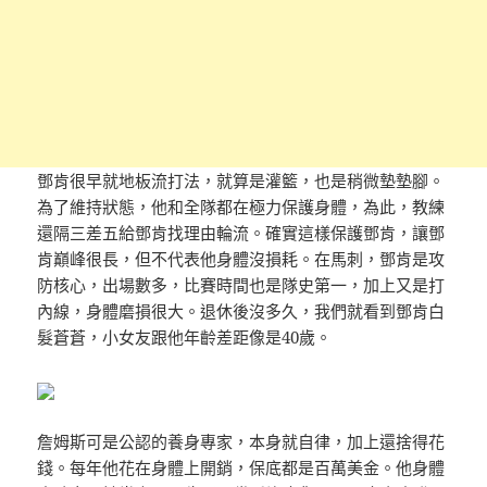
鄧肯很早就地板流打法，就算是灌籃，也是稍微墊墊腳。
為了維持狀態，他和全隊都在極力保護身體，為此，教練
還隔三差五給鄧肯找理由輪流。確實這樣保護鄧肯，讓鄧
肯巔峰很長，但不代表他身體沒損耗。在馬刺，鄧肯是攻
防核心，出場數多，比賽時間也是隊史第一，加上又是打
內線，身體磨損很大。退休後沒多久，我們就看到鄧肯白
髮蒼蒼，小女友跟他年齡差距像是40歲。
詹姆斯可是公認的養身專家，本身就自律，加上還捨得花
錢。每年他花在身體上開銷，保底都是百萬美金。他身體