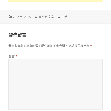
發
作
分
25 2 月, 2025
寫不完 文章
生活
佈
者
類
日
期:
發佈留言
發佈留言必須填寫的電子郵件地址不會公開。
必填欄位標示為
*
留言
*