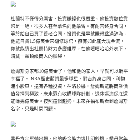
杜蘭特不僅得分厲害，投資賺錢也很嚴重。他投資數位貨
幣是一絕，很多人甚至慕名向他學習。有耐吉終身合同，
等於給自己買了養老合同，投資也是早就賺得盆滿缽滿。
他能自費1.5億美金來翻修球館，擁有如此龐大現金流，
你就能猜出杜蘭特財力多麼雄厚。在他嘻嘻哈哈外表下，
暗藏一顆頂級商人的腦袋。
詹姆斯身家都10億美金了，他和他的家人，早就可以躺平
享福了。 NBA歷史薪資最多球星，耐吉終身合同，利物
浦小股東，還有各種投資。在洛杉磯，詹姆斯能將商業價
值發揮到極致，未來還有收購球隊計劃，退休巡演保底還
能賺幾億美金。按照這個趨勢，未來在福布斯看到詹姆斯
名字，只是時間問題。
喬丹肯定壓軸出場，他的吸金能力堪比印鈔機。喬丹當年