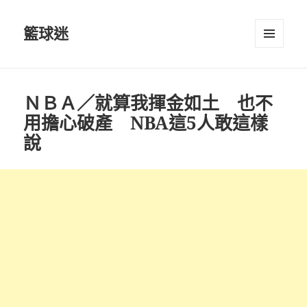
籃球迷
選單及
小工具
ＮＢＡ／就算我揮金如土 也不
用擔心破產 NBA這5人敢這樣
說