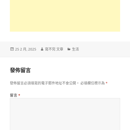
發
作
分
25 2 月, 2025
寫不完 文章
生活
佈
者
類
日
期:
發佈留言
發佈留言必須填寫的電子郵件地址不會公開。
必填欄位標示為
*
留言
*