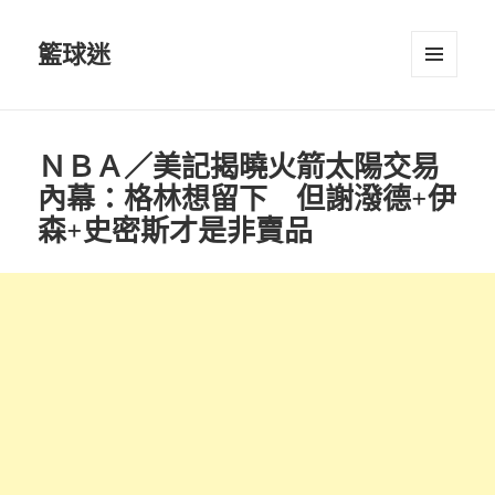
籃球迷
選單及
小工具
ＮＢＡ／美記揭曉火箭太陽交易
內幕：格林想留下 但謝潑德+伊
森+史密斯才是非賣品