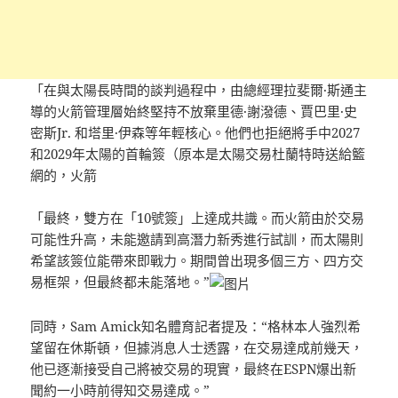
「在與太陽長時間的談判過程中，由總經理拉斐爾·斯通主
導的火箭管理層始終堅持不放棄里德·謝潑德、賈巴里·史
密斯Jr. 和塔里·伊森等年輕核心。他們也拒絕將手中2027
和2029年太陽的首輪簽（原本是太陽交易杜蘭特時送給籃
網的，火箭
「最終，雙方在「10號簽」上達成共識。而火箭由於交易
可能性升高，未能邀請到高潛力新秀進行試訓，而太陽則
希望該簽位能帶來即戰力。期間曾出現多個三方、四方交
易框架，但最終都未能落地。”
同時，Sam Amick知名體育記者提及：“格林本人強烈希
望留在休斯頓，但據消息人士透露，在交易達成前幾天，
他已逐漸接受自己將被交易的現實，最終在ESPN爆出新
聞約一小時前得知交易達成。”