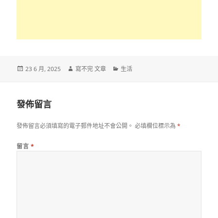
發
作
分
23 6 月, 2025
寫不完 文章
生活
佈
者
類
日
期:
發佈留言
發佈留言必須填寫的電子郵件地址不會公開。
必填欄位標示為
*
留言
*