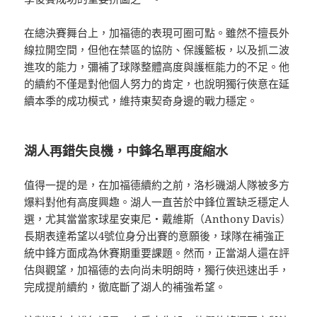
在總決賽舞台上，加福德的表現可圈可點。雖然不擅長外
線拉開空間，但他在禁區的協防、保護籃板，以及抓二波
進攻的能力，彌補了球隊整體高度與護框能力的不足。他
的續約不僅是對他個人努力的肯定，也說明獨行俠意在延
續本季的成功模式，維持東契奇身邊的戰力穩定。
湖人再錯失良機，中鋒名單再度縮水
值得一提的是，在加福德續約之前，洛杉磯湖人隊被多方
爆料對他有高度興趣。湖人一直苦於中鋒位置缺乏穩定人
選，尤其當當家球星安東尼・戴維斯（Anthony Davis）
長期表達希望以4號位身分出賽的意願後，球隊在補強正
統中鋒方面成為休賽期重要課題。然而，正當湖人還在評
估與觀望，加福德的去向尚未明朗時，獨行俠迅速出手，
完成提前續約，徹底斷了湖人的補強希望。