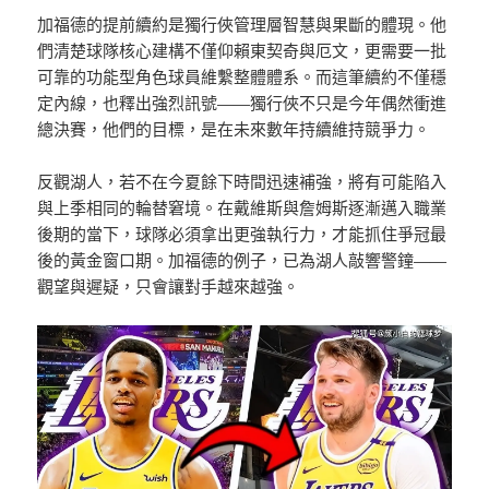
加福德的提前續約是獨行俠管理層智慧與果斷的體現。他
們清楚球隊核心建構不僅仰賴東契奇與厄文，更需要一批
可靠的功能型角色球員維繫整體體系。而這筆續約不僅穩
定內線，也釋出強烈訊號——獨行俠不只是今年偶然衝進
總決賽，他們的目標，是在未來數年持續維持競爭力。
反觀湖人，若不在今夏餘下時間迅速補強，將有可能陷入
與上季相同的輪替窘境。在戴維斯與詹姆斯逐漸邁入職業
後期的當下，球隊必須拿出更強執行力，才能抓住爭冠最
後的黃金窗口期。加福德的例子，已為湖人敲響警鐘——
觀望與遲疑，只會讓對手越來越強。