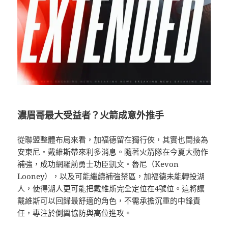
濃眉哥最大受益者？火箭成意外推手
從聯盟整體布局來看，加福德留在獨行俠，其實也間接為
安東尼・戴維斯帶來利多消息。隨著火箭隊在今夏大動作
補強，成功網羅前勇士功臣凱文・魯尼（Kevon
Looney），以及可能繼續補強禁區，加福德未能轉投湖
人，使得湖人更可能把戴維斯完全定位在4號位。這將讓
戴維斯可以回歸最舒適的角色，不需承擔沉重的中鋒責
任，專注於側翼協防與高位進攻。