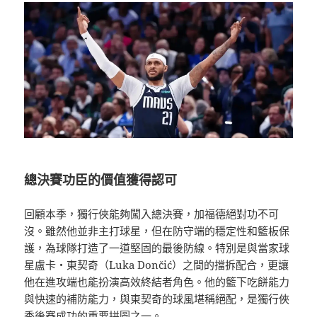
總決賽功臣的價值獲得認可
回顧本季，獨行俠能夠闖入總決賽，加福德絕對功不可
沒。雖然他並非主打球星，但在防守端的穩定性和籃板保
護，為球隊打造了一道堅固的最後防線。特別是與當家球
星盧卡・東契奇（Luka Dončić）之間的擋拆配合，更讓
他在進攻端也能扮演高效終結者角色。他的籃下吃餅能力
與快速的補防能力，與東契奇的球風堪稱絕配，是獨行俠
季後賽成功的重要拼圖之一。