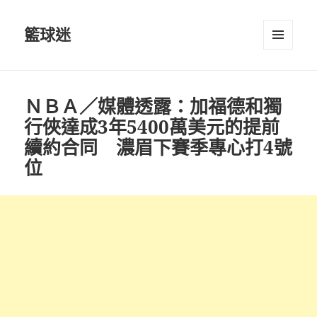
籃球迷
選單及
小工具
ＮＢＡ／媒體透露：加福德和獨
行俠達成3年5400萬美元的提前
續約合同 濃眉下賽季專心打4號
位