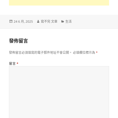
發
作
分
24 6 月, 2025
寫不完 文章
生活
佈
者
類
日
期:
發佈留言
發佈留言必須填寫的電子郵件地址不會公開。
必填欄位標示為
*
留言
*