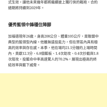
式生效，讓他未來幾年都將繼續披上獨行俠的戰袍，合約
總期將持續到2029年。
優秀藍領中鋒穩住陣腳
加福德現年26歲，身高208公分、體重105公斤，是聯盟中
典型的藍領型內線。他雖無遠投能力，但在禁區內具有極
高的效率與存在感。本季，他在場均21.5分鐘的上場時間
內，貢獻12.3分、6.8個籃板、1.4次助攻、0.4次抄截與1.8
次阻攻，投籃命中率高達驚人的70.2%，展現出極高的終
結效率與籃下威脅。