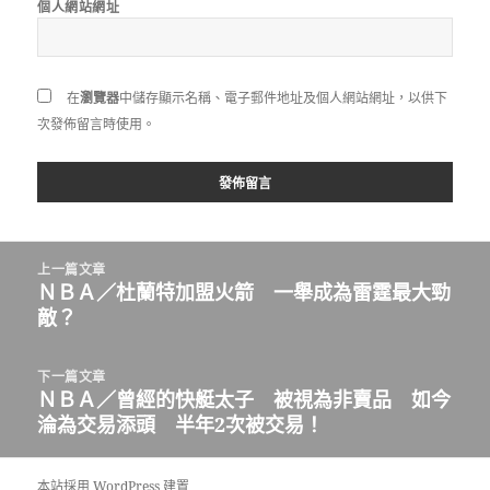
個人網站網址
在
瀏覽器
中儲存顯示名稱、電子郵件地址及個人網站網址，以供下
次發佈留言時使用。
文
上一篇文章
章
ＮＢＡ／杜蘭特加盟火箭 一舉成為雷霆最大勁
上
導
敵？
一
覽
篇
文
下一篇文章
章:
ＮＢＡ／曾經的快艇太子 被視為非賣品 如今
下
淪為交易添頭 半年2次被交易！
一
篇
文
本站採用 WordPress 建置