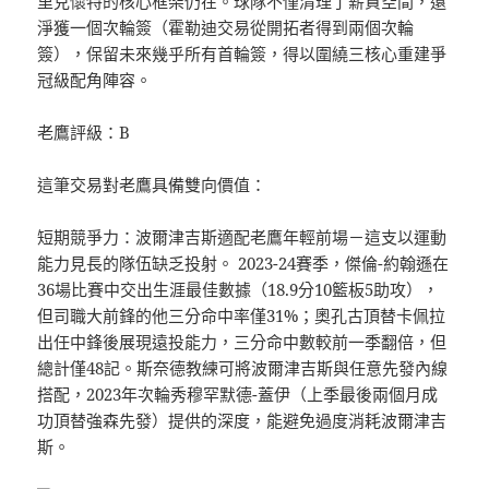
里克懷特的核心框架仍在。球隊不僅清理了薪資空間，還
淨獲一個次輪簽（霍勒迪交易從開拓者得到兩個次輪
簽），保留未來幾乎所有首輪簽，得以圍繞三核心重建爭
冠級配角陣容。
老鷹評級：B
這筆交易對老鷹具備雙向價值：
短期競爭力：波爾津吉斯適配老鷹年輕前場－這支以運動
能力見長的隊伍缺乏投射。 2023-24賽季，傑倫-約翰遜在
36場比賽中交出生涯最佳數據（18.9分10籃板5助攻），
但司職大前鋒的他三分命中率僅31%；奧孔古頂替卡佩拉
出任中鋒後展現遠投能力，三分命中數較前一季翻倍，但
總計僅48記。斯奈德教練可將波爾津吉斯與任意先發內線
搭配，2023年次輪秀穆罕默德-蓋伊（上季最後兩個月成
功頂替強森先發）提供的深度，能避免過度消耗波爾津吉
斯。