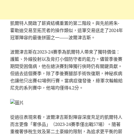
凱爾特人開啟了薪資結構重置的第二階段。與先前將朱-
霍勒迪交易至拓荒者的操作類似，這筆交易送走了2024年
冠軍陣容的最後拼圖之一——波爾津吉斯。
波爾津吉斯在2023-24賽季為凱爾特人帶來了獨特價值：
護籃、外線投射以及背打小個防守者的能力。儘管季後賽
期間受困傷病，他在總決賽對陣獨行俠時仍有關鍵貢獻。
但過去這個賽季，除了季後賽腿部手術恢復期，神秘疾病
也讓他只出賽42場例行賽。當病症復發後，綠軍次輪輸給
尼克的系列賽中，他場均僅得4.2分。
從過往表現來看，波爾津吉斯對陣容深度充足的凱爾特人
而言更像「奢侈品」（2023-24賽季僅出戰57場）。隨著
重複奢侈稅生效及第二土豪線的限制，為追求更平衡的薪