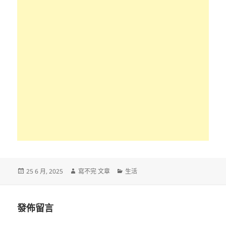
發
作
分
25 6 月, 2025
寫不完 文章
生活
佈
者
類
日
期:
發佈留言