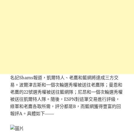
名記Shams報道，凱爾特人、老鷹和籃網將達成三方交
易。波爾津吉斯和一個次輪選秀權被送往老鷹隊；曼恩和
老鷹的22號選秀權被送往籃網隊；尼昂和一個次輪選秀權
被送往凱爾特人隊。隨後，ESPN對這筆交易進行評級，
綠軍和老鷹各取所需，評分都是B，而籃網獲得豐富的回
報評A。具體如下——