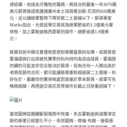
資結構，他成為可犧牲的籌碼。將其合約最後一年3070萬
美元薪資換成馬薩諸塞州本土球員喬治斯-尼昂的820萬美
元，足以讓綠軍暫時下降到第二土豪線以下。薪資專家
Marks指出，光是這筆交易就為綠軍節省約1.5億美元奢
侈稅，加上霍勒迪換西蒙斯的操作，總節省達1.8億美
元。
綠軍目前中鋒位置僅有凱塔和蒂爾曼簽約在陣，長期首發
霍福德與打出突破性賽季的科內特均為自由球員。霍福德
的續約可能並非完全取決於薪資，但為任何一人開出高於
老將底薪的合同，都可能讓綠軍重新超過第二土豪線。利
好在於，最嚴苛的奢侈稅處罰是基於季末薪資。綠軍可先
略微超線，再透過交易尼昂等操作在截止日前重迴線下。
當塔圖姆從跟腱斷裂傷勢中恢復，失去霍勒迪與波爾津吉
斯的綠軍已經變化不小，但塔圖姆、傑倫-布朗、後衛德