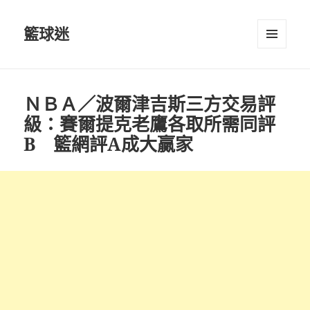
籃球迷
選單及
小工具
ＮＢＡ／波爾津吉斯三方交易評
級：賽爾提克老鷹各取所需同評
B 籃網評A成大贏家