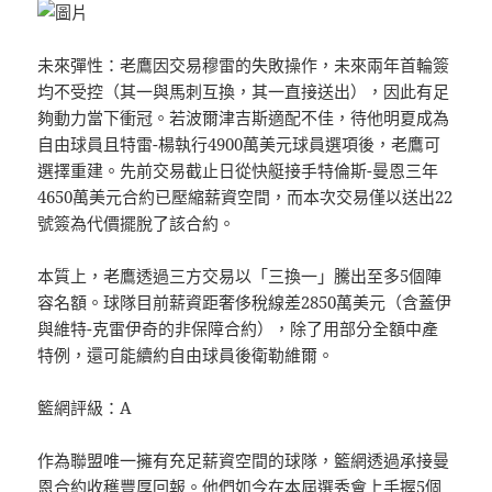
未來彈性：老鷹因交易穆雷的失敗操作，未來兩年首輪簽
均不受控（其一與馬刺互換，其一直接送出），因此有足
夠動力當下衝冠。若波爾津吉斯適配不佳，待他明夏成為
自由球員且特雷-楊執行4900萬美元球員選項後，老鷹可
選擇重建。先前交易截止日從快艇接手特倫斯-曼恩三年
4650萬美元合約已壓縮薪資空間，而本次交易僅以送出22
號簽為代價擺脫了該合約。
本質上，老鷹透過三方交易以「三換一」騰出至多5個陣
容名額。球隊目前薪資距奢侈稅線差2850萬美元（含蓋伊
與維特-克雷伊奇的非保障合約），除了用部分全額中產
特例，還可能續約自由球員後衛勒維爾。
籃網評級：A
作為聯盟唯一擁有充足薪資空間的球隊，籃網透過承接曼
恩合約收穫豐厚回報。他們如今在本屆選秀會上手握5個