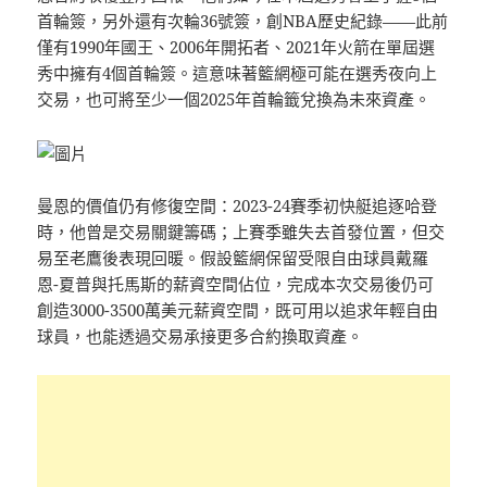
首輪簽，另外還有次輪36號簽，創NBA歷史紀錄——此前
僅有1990年國王、2006年開拓者、2021年火箭在單屆選
秀中擁有4個首輪簽。這意味著籃網極可能在選秀夜向上
交易，也可將至少一個2025年首輪籤兌換為未來資產。
曼恩的價值仍有修復空間：2023-24賽季初快艇追逐哈登
時，他曾是交易關鍵籌碼；上賽季雖失去首發位置，但交
易至老鷹後表現回暖。假設籃網保留受限自由球員戴羅
恩-夏普與托馬斯的薪資空間佔位，完成本次交易後仍可
創造3000-3500萬美元薪資空間，既可用以追求年輕自由
球員，也能透過交易承接更多合約換取資產。