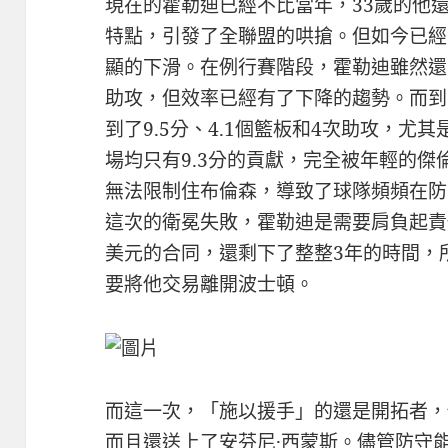
現在的霍勒迪已經不比當年，33歲的他
特點，引發了全聯盟的哄搶。但如今已經
顯的下滑。在例行賽階段，霍勒迪雖然還能貢
助攻，但效率已經有了下降的趨勢。而到
到了9.5分、4.1個籃板和4次助攻，尤
場均只有9.3分的貢獻，完全被年輕的傑
無法限制住布倫森，導致了球隊頻頻在防
這次的衛冕失敗，霍勒迪是需要肩負起責任
美元的合同，還剩下了整整3年的時間，
要將他交易離開波士頓。
而這一次，「施以援手」的還是開拓者，
而且還送上了安芬尼·西蒙斯。儘管防守