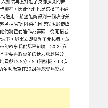
爾特人雖然再度打進了東部決賽的舞
墊腳石，因此他們也是選擇了不破
馬特送走，希望能夠得到一個攻守兼
趁著揚尼斯·阿德托昆博還處於巔峰
他們將霍勒迪作為籌碼，從開拓者
情況下，綠軍立即聯繫了開拓者，並
的故事我們都已知曉，23-24賽
不需要再將更多的精力放到得分
獻12.5分、5.4個籃板、4.8次
功幫助綠軍在2024年總登年總冠