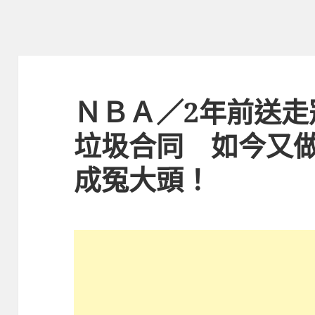
ＮＢＡ／2年前送走
垃圾合同 如今又
成冤大頭！