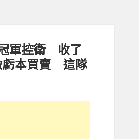
冠軍控衛 收了
做虧本買賣 這隊