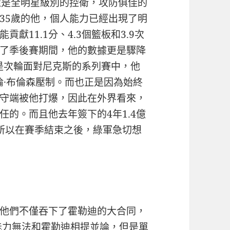
還是全明星級別的控衛，攻防俱佳的
35歲的他，個人能力已經出現了明
獻11.1分、4.3個籃板和3.9次
了季後賽期間，他的數據更是驟降
其是次輪面對尼克斯的系列賽中，他
倫·布倫森壓制。而也正是因為始終
守端被他打爆，因此在外界看來，
的。而且他去年簽下的4年1.4億
所以在賽季結束之後，綠軍急切想
他們不僅吞下了霍勒迪的大合同，
能力無法和霍勒迪相提並論，但是單