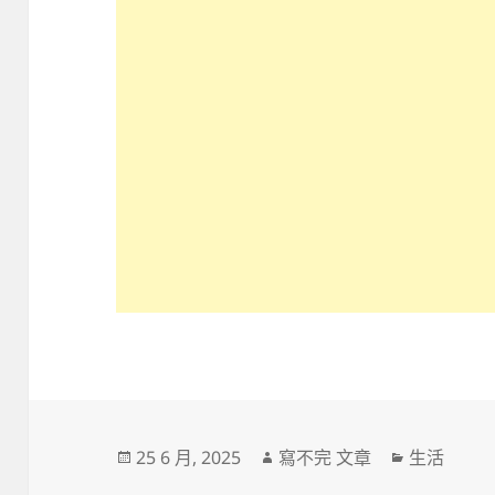
發
作
分
25 6 月, 2025
寫不完 文章
生活
佈
者
類