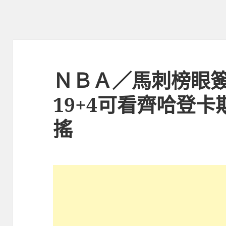
ＮＢＡ／馬刺榜眼
19+4可看齊哈登
搖