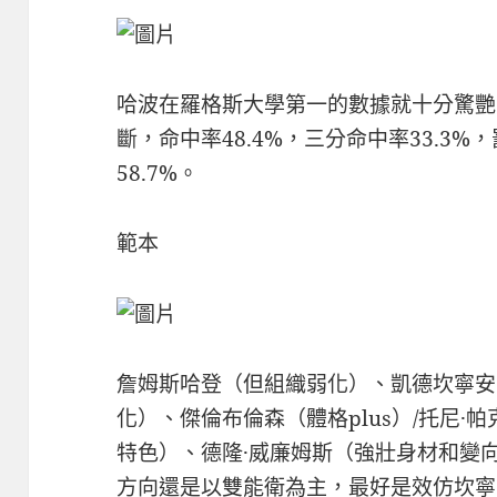
哈波在羅格斯大學第一的數據就十分驚艷，場均
斷，命中率48.4%，三分命中率33.3%
58.7%。
範本
詹姆斯哈登（但組織弱化）、凱德坎寧安
化）、傑倫布倫森（體格plus）/托尼
特色）、德隆·威廉姆斯（強壯身材和變
方向還是以雙能衛為主，最好是效仿坎寧