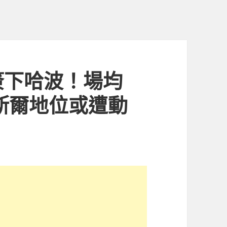
簽下哈波！場均
卡斯爾地位或遭動