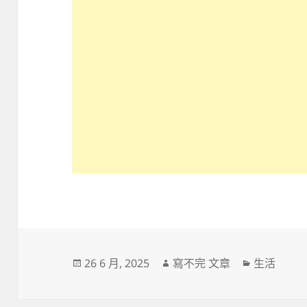
發
作
分
26 6 月, 2025
寫不完 文章
生活
佈
者
類
日