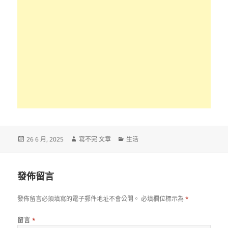
發
作
分
26 6 月, 2025
寫不完 文章
生活
佈
者
類
日
期:
發佈留言
發佈留言必須填寫的電子郵件地址不會公開。
必填欄位標示為
*
留言
*