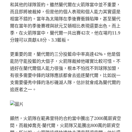
和其他的球隊簽約。雖然蘭代爾在火箭隊當中並不重要，
而且即將被裁掉，但是他的個人表現和個人能力其實還是
相當不錯的。當年為太陽隊在季後賽衝鋒陷陣，甚至蘭代
爾在當年的季後賽裡與狀元艾頓相比​​表現還要出色。而上
季，在火箭隊當中，蘭代爾一共出賽42次，他在場均11.9
分鐘可以貢獻4.8分、3.3籃板。
更重要的是，蘭代爾的三分投籃命中率高達42%。他是個
能防守能投籃的大個子，火箭隊裁掉他確實比較可惜。不
過好在蘭代爾個人能力很強，根本不怕找不到球隊加盟，
有很多需要中鋒的球隊應該都會去追逐蘭代爾，比如說一
支需要優秀中鋒的洛杉磯湖人隊，估計就會成為蘭代爾的
追逐者之一。
顯然，火箭隊在範弗里特的合約當中騰出了2000萬薪資空
間，而裁掉喬克·蘭代爾，火箭隊又能騰出800萬的薪資空