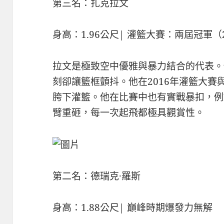
第三名：扎克拉文
身高：1.96公尺| 灌籃大賽：兩屆冠軍（2
拉文是極致空中優雅與暴力結合的代表。
刻卻讓籃框顫抖。他在2016年灌籃大
胯下灌籃。他在比賽中也有實戰暴扣，例
臂重砸，每一次起飛都極具觀賞性。
第二名：德瑞克·羅斯
身高：1.88公尺| 巔峰時期爆發力無解