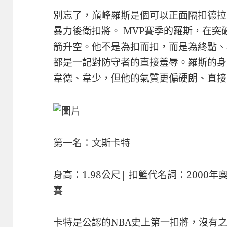
別忘了，巔峰羅斯是個可以正面隔扣德拉
暴力後衛扣將。 MVP賽季的羅斯，在
箭升空。他不是為扣而扣，而是為終點、
都是一記對防守者的直接羞辱。羅斯的身
韋德、韋少，但他的氣質更偏硬朗、直接
第一名：文斯卡特
身高：1.98公尺| 扣籃代名詞：2000
賽
卡特是公認的NBA史上第一扣將，沒有