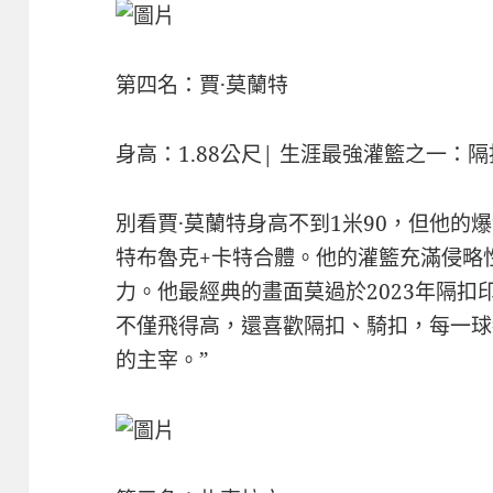
第四名：賈·莫蘭特
身高：1.88公尺| 生涯最強灌籃之一
別看賈·莫蘭特身高不到1米90，但他的
特布魯克+卡特合體。他的灌籃充滿侵略
力。他最經典的畫面莫過於2023年隔
不僅飛得高，還喜歡隔扣、騎扣，每一球
的主宰。”