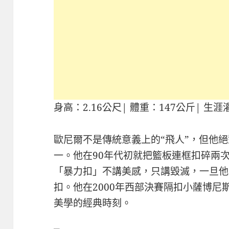
身高：2.16公尺| 體重：147公斤| 生涯
歐尼爾不是傳統意義上的“飛人”，但他
一。他在90年代初就把籃板連框扣碎兩
「暴力扣」不講美感，只講毀滅，一旦他
扣。他在2000年西部決賽隔扣小薩博尼
美學的經典時刻。