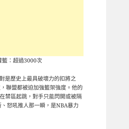
灌籃：超過3000次
絕對是歷史上最具破壞力的扣將之
次，聯盟都被迫加強籃架強度。他的
在禁區起跳，對手只能閃開或被隔
斯、怒吼推人那一瞬，是NBA暴力