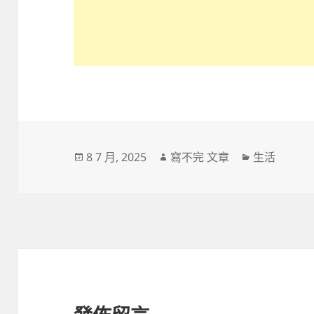
發
作
分
8 7 月, 2025
寫不完 文章
生活
佈
者
類
日
期: