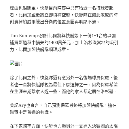
理由也很簡單，快艇目前陣容中只有哈登一名持球發起
者，比爾加盟後將立即填補空缺，快艇隊在如此敏感的時
刻賣掉鮑威爾騰出分衛的位置意圖再明顯不過。
Tim Bontemps預計比爾將與快艇簽下一份1+1合約以彌
補買斷過程中損失的1400萬美元，加上洛杉磯當地的吸引
力，比爾加盟快艇隊順理成章。
除了比爾之外，快艇隊還有意另外一名後場球員保羅，後
者也一直將快艇隊視為最佳下家選擇之一，因為保羅希望
在生涯末期離家人近一些，而他的家人都定居在洛杉磯。
美記Ary也直言，自己預測保羅最終將加盟快艇隊，這在
聯盟中是普遍的共識。
在下家賠率方面，快艇也力壓另外一支進入決賽圈的太陽