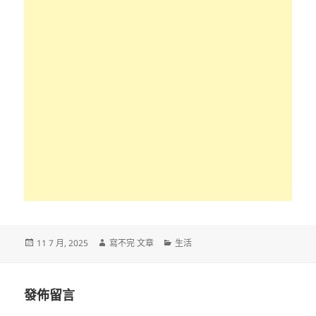
發
作
分
11 7 月, 2025
寫不完 文章
生活
佈
者
類
日
期:
發佈留言