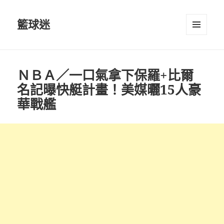
籃球迷
選單及
小工具
ＮＢＡ／一口氣拿下保羅+比爾
名記曝快艇計畫！美媒曬15人豪
華戰艦