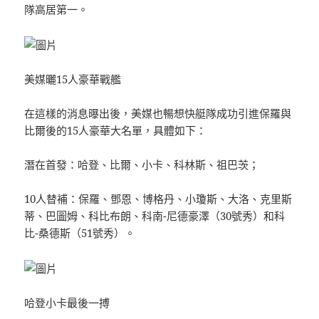
隊高居第一。
美媒曬15人豪華戰艦
在這樣的消息曝出後，美媒也暢想快艇隊成功引進保羅與
比爾後的15人豪華大名單，具體如下：
潛在首發：哈登、比爾、小卡、科林斯、祖巴茨；
10人替補：保羅、鄧恩、博格丹、小瓊斯、大洛、克里斯
蒂、巴圖姆、科比布朗、科南-尼德豪澤（30號秀）和科
比-桑德斯（51號秀）。
哈登小卡最後一搏