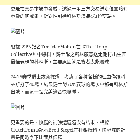
更是在交易市場中發威，透過一筆三方交易送走位置略有
重疊的鮑威爾，針對性引進科林斯填補4號位空缺。
根據ESPN記者Tim MacMahon在《The Hoop
Collective》中爆料，爵士隊之所以願意送走剛打出生涯
最佳表現的科林斯，主要原因就是後者太能贏球.
24-25賽季爵士故意擺爛，考慮了各種各樣的理由僅讓科
林斯打了40場，結果爵士隊70%贏球的場次中都有科林斯
出戰，而這一點完美適合快艇隊。
更重要的是，快艇的補強還遠遠沒有結束，根據
ClutchPoints記者Brett Siegel在社媒爆料，快艇隊的計
畫是同時拿下比爾與保羅。