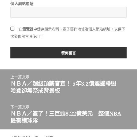
個人網站網址
在
瀏覽器
中儲存顯示名稱、電子郵件地址及個人網站網址，以供下
次發佈留言時使用。
文
上一篇文章
章
ＮＢＡ／超級頂薪官宣！ 5年3.2億震撼聯盟
上
導
哈登卻無奈成背景板
一
覽
篇
文
下一篇文章
章:
ＮＢＡ／簽了！三巨頭8.22億美元 整個NBA
下
最豪橫球隊
一
篇
文