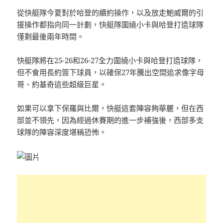
從快艇隊今夏對於哈登的續約操作，以及放走鮑威爾的引
援操作都指向同一計劃，快艇隊圍繞小卡與哈登打造球隊
僅剩最後兩年時間。
快艇隊將在25-26和26-27全力圍繞小卡與哈登打造球隊，
但不會用長約簽下球員，以確保27年騰出空間追求像字母
哥、約基奇這些超級巨星。
如果可以拿下保羅與比爾，快艇這套陣容夠華麗，但在西
部並不領先，因為經過休賽期的進一步補強後，西部多支
球隊的陣容深度堪稱恐怖。