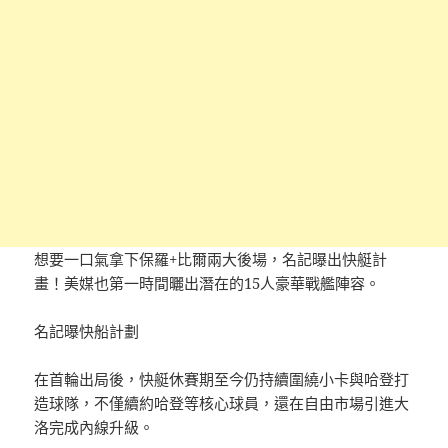
想要一口氣拿下保羅+比爾兩大後場，名記曝出快艇計
畫！美媒也第一時間曬出潛在的15人豪華戰艦陣容。
名記曝快船計劃
在首輪出局後，快艇休賽期至今仍持續圍繞小卡與哈登打
造球隊，不僅續約哈登等核心球員，還在自由市場引進大
洛完成內線升級。