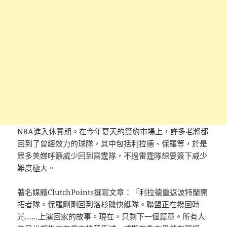
NBA進入休賽期。在今年夏天的簽約市場上，許多老將都
回到了曾經效力的球隊，其中包括利拉德、保羅等，於是
眾多美媒呼籲威少回到雷霆隊，不過雷霆隊想要簽下威少
難度極大。
著名媒體ClutchPoints撰寫文章：「利拉德重返波特蘭開
拓者隊。保羅剛剛回到洛杉磯快艇隊。聯盟正在撥回時
光……上演回家的故事。現在，只剩下一個篇章。所有人