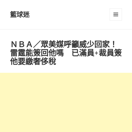
籃球迷
選單及
小工具
ＮＢＡ／眾美媒呼籲威少回家！
雷霆能簽回他嗎 已滿員+裁員簽
他要繳奢侈稅