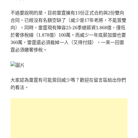
不過要說明的是，目前雷霆擁有15份正式合約與2份雙向
合同，已經沒有名額空缺了（威少是17年老將，不能簽雙
向）。同時，雷霆現有陣容25-26季總薪資1.868億，僅低
於奢侈稅線（1.878億）100萬。而威少一年底薪加盟也要
360萬，雷霆還必須裁掉一人（又得付錢），一來一回雷
霆必須繳奢侈稅。
大家認為雷霆有可能簽回威少嗎？歡迎在留言區給出你們
的看法。