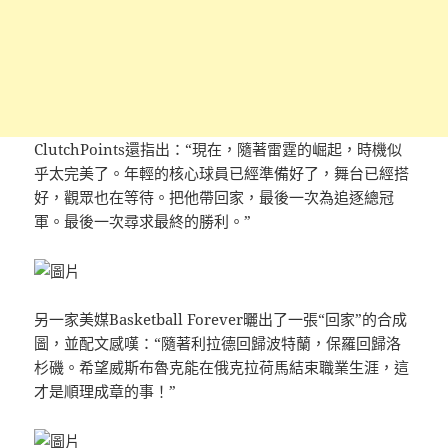
ClutchPoints還指出：“現在，隨著雷霆的崛起，時機似
乎太完美了。年輕的核心球員已經準備好了，舞台已經搭
好，觀眾也在等待。把他帶回家，最後一次為追逐總冠
軍。最後一次尋求最終的勝利。”
另一家美媒Basketball Forever曬出了一張“回家”的合成
圖，並配文感嘆：“隨著利拉德回歸波特蘭，保羅回歸洛
杉磯。希望威斯布魯克能在俄克拉荷馬結束職業生涯，這
才是順理成章的事！”