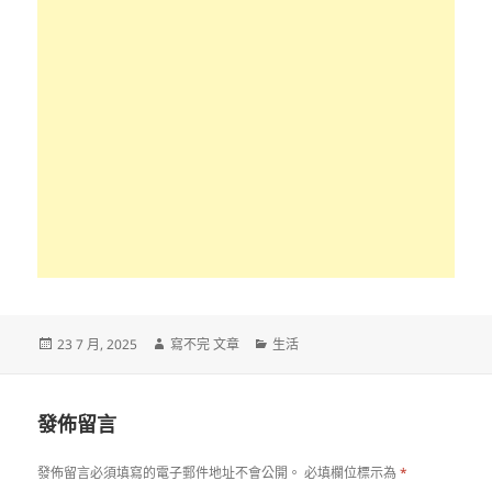
發
作
分
23 7 月, 2025
寫不完 文章
生活
佈
者
類
日
期:
發佈留言
發佈留言必須填寫的電子郵件地址不會公開。
必填欄位標示為
*