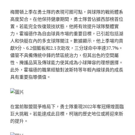
梅爾頓上季在勇士隊的表現可圈可點，與球隊的戰術體系
高度契合。在他保持健康期間，勇士隊曾佔據西部榜首位
置。若能完全恢復競技狀態，他將有效提升球隊整體實
力。霍福德作為自由球員市場的重要目標，已引起包括湖
人和快艇在內的多支球隊關注。數據顯示，他上季場均貢
獻9分、6.2個籃板和2.1次助攻，三分球命中率達37.7%。
儘管不具備傳統中鋒的禁區統治力，但其出色的空間屬
性、掩護品質及傳球能力使其成為小球陣容的理想選擇。
此外，霍福德的職業經驗對波斯特等年輕內線球員的成長
具有重要指導價值。
在當前聯盟競爭格局下，勇士隊重現2022年奪冠輝煌面臨
巨大挑戰。若能達成此目標，柯瑞的歷史地位或將迎來新
的提升。