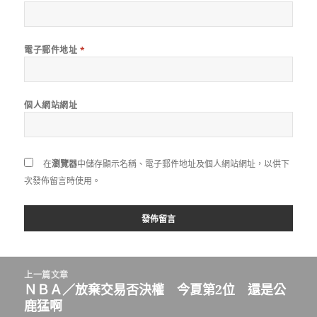
電子郵件地址
*
個人網站網址
在
瀏覽器
中儲存顯示名稱、電子郵件地址及個人網站網址，以供下
次發佈留言時使用。
文
上一篇文章
章
ＮＢＡ／放棄交易否決權 今夏第2位 還是公
上
導
鹿猛啊
一
覽