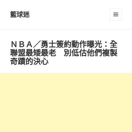
籃球迷
選單及
小工具
ＮＢＡ／勇士簽約動作曝光：全
聯盟最矮最老 別低估他們複製
奇蹟的決心