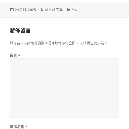
發
作
分
24 7 月, 2025
寫不完 文章
生活
佈
者
類
日
期:
發佈留言
發佈留言必須填寫的電子郵件地址不會公開。
必填欄位標示為
*
留言
*
顯示名稱
*