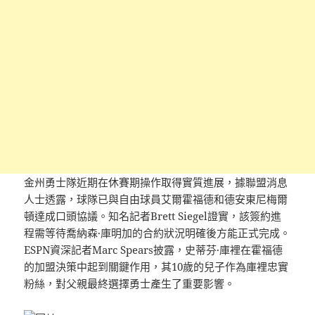
金州勇士隊近期在休賽期操作取得實質進展，據聯盟消息
人士透露，球隊已與自由球員艾爾霍福德和德安東尼梅爾
頓達成口頭協議。知名記者Brett Siegel證實，該簽約進
程需等待喬納森·庫明加的合約狀況明確後方能正式完成。
ESPN資深記者Marc Spears披露，史蒂芬·庫裡在霍福德
的加盟決策中起到關鍵作用，其10歲的兒子作為庫裡忠實
粉絲，對父親最終選擇勇士產生了重要影響。