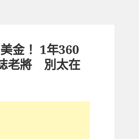
美金！ 1年360
勵誌老將 別太在