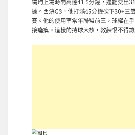
場均上場時間高達41.5分鐘，還能交出31
據。西決G3，他打滿45分鐘砍下30+
賽。他的使用率常年聯盟前三，球權在手
接癱瘓。這樣的持球大核，教練恨不得讓