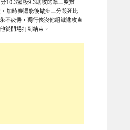
分10.3籃板9.3助攻的準三雙數
三雙，加時賽還能後撤步三分殺死比
永不疲倦，獨行俠沒他組織進攻直
他從開場打到結束。