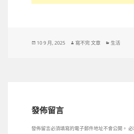
發
作
分
10 9 月, 2025
寫不完 文章
生活
佈
者
類
日
期:
發佈留言
發佈留言必須填寫的電子郵件地址不會公開。
必