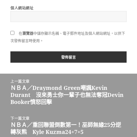
個人網站網址
在
瀏覽器
中儲存顯示名稱、電子郵件地址及個人網站網址，以供下
次發佈留言時使用。
文
上一篇文章
章
ＮＢＡ／Draymond Green嘲諷Kevin
上
導
Durant 沒來勇士你一輩子也無法奪冠Devin
一
覽
Booker憤怒回擊
篇
文
章:
下一篇文章
ＮＢＡ／重回聯盟倒數第一！巫師無緣25分逆
下
轉灰熊 Kyle Kuzma24+7+5
一