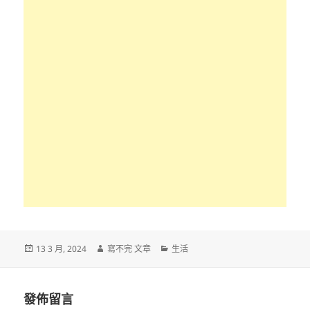
發
作
分
13 3 月, 2024
寫不完 文章
生活
佈
者
類
日
期:
發佈留言