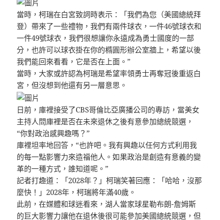
當時，柯瑞在白宮致詞時表示：「我們為您（美國總統拜
登）帶來了一些禮物，我們有兩件球衣，一件46號球衣和
一件49號球衣，我們很想讓你永遠成為勇士國度的一部
分，也許可以球衣掛在你的橢圓形辦公室牆上，希望以後
我們能回來看看，它是否在上面。”
當時，大家或許認為柯瑞是希望率領勇士再奪冠後重返白
宮，但沒想到他還有另一層意思。
日前，庫裡接受了CBS哥倫比亞廣播公司的專訪，當美女
主持人問庫裡是否在未來退休之後有意參加總統競選，
“你對政治感興趣嗎？”
庫裡坦率地回答，“也許吧。我有興趣以任何方式利用我
的每一點影響力來造福他人。如果政治是創造有意義的變
革的一種方式，誰知道呢。” ​​
記者打趣道：「2028年？」柯瑞笑著回應：「哈哈，沒那
麼快！」2028年，柯瑞將年滿40歲。
此前，在媒體和球迷看來，湖人當家球星勒布朗-詹姆斯
的巨大影響力讓他在退休後很可能參加美國總統競選，但