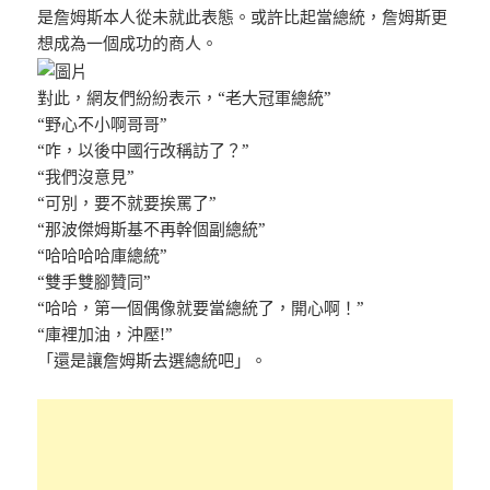
是詹姆斯本人從未就此表態。或許比起當總統，詹姆斯更
想成為一個成功的商人。
對此，網友們紛紛表示，“老大冠軍總統”
“野心不小啊哥哥”
“咋，以後中國行改稱訪了？”
“我們沒意見”
“可別，要不就要挨罵了”
“那波傑姆斯基不再幹個副總統”
“哈哈哈哈庫總統”
“雙手雙腳贊同”
“哈哈，第一個偶像就要當總統了，開心啊！”
“庫裡加油，沖壓!”
「還是讓詹姆斯去選總統吧」。