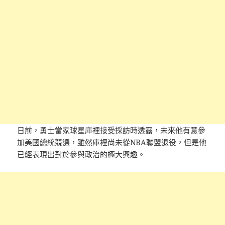
日前，勇士當家球星庫裡接受採訪時透露，未來他有意參
加美國總統競選，雖然庫裡尚未從NBA聯盟退役，但是他
已經表現出對於參與政治的極大興趣。