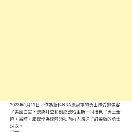
2023年1月17日，作為新科NBA總冠軍的勇士隊受邀做客
了美國白宮，總統拜登和副總統哈里斯一同接見了勇士全
隊，當時，庫裡作為球隊領袖向兩人贈送了訂製版的勇士
球衣。