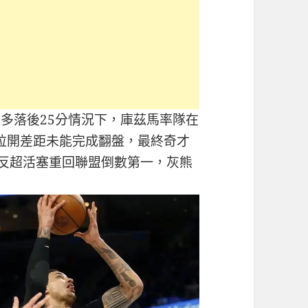
最多落後25分情況下，庫茲馬率隊在
拉開差距未能完成翻盤，最終奇才
再度反超活塞重回聯盟倒數第一，灰熊