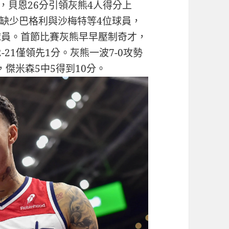
勝，貝恩26分引領灰熊4人得分上
缺少巴格利與沙梅特等4位球員，
球員。首節比賽灰熊早早壓制奇才，
-21僅領先1分。灰熊一波7-0攻勢
，傑米森5中5得到10分。