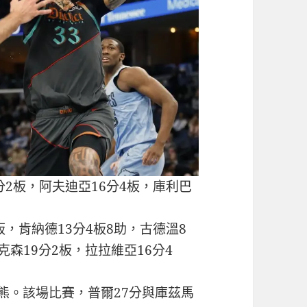
分2板，阿夫迪亞16分4板，庫利巴
板，肯納德13分4板8助，古德溫8
傑克森19分2板，拉拉維亞16分4
灰熊。該場比賽，普爾27分與庫茲馬