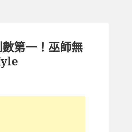
倒數第一！巫師無
le