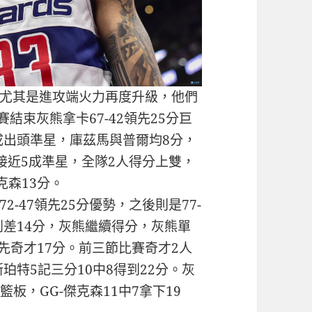
尤其是進攻端火力再度升級，他們
比賽結束灰熊拿卡67-42領先25分巨
成出頭準星，庫茲馬與普爾均8分，
6接近5成準星，全隊2人得分上雙，
克森13分。
-47領先25分優勢，之後則是77-
到差14分，灰熊繼續得分，灰熊單
5領先奇才17分。前三節比賽奇才2人
珀特5記三分10中8得到22分。灰
籃板，GG-傑克森11中7拿下19