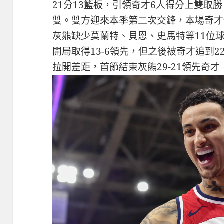
21分13籃板，引領奇才6人得分上雙取
雙。雙方迎來本季第二次交鋒，本場奇才
灰熊缺少莫蘭特、貝恩、史馬特等11位
開局取得13-6領先，但之後被奇才追到22
拉開差距，首節結束灰熊29-21領先奇才