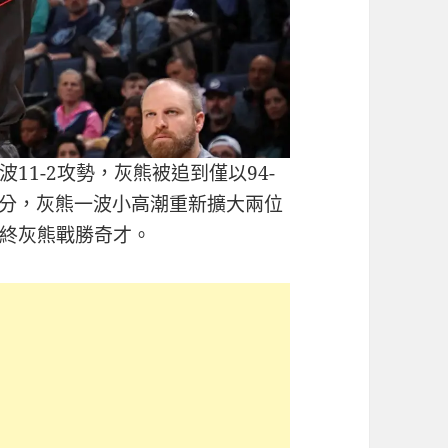
11-2攻勢，灰熊被追到僅以94-
差6分，灰熊一波小高潮重新擴大兩位
終灰熊戰勝奇才。