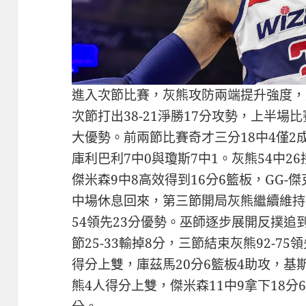
進入次節比賽，灰熊攻防兩端提升強度，
次節​​打出38-21淨勝17分攻勢，上半場
大優勢。前兩節比賽奇才三分18中4僅2
庫利巴利7中0與瓊斯7中1。灰熊54中2
傑米森9中8高效得到16分6籃板，GG-傑
中場休息回來，第三節開局灰熊繼續維持72
54領先23分優勢。巫師逐步展開反撲追
節25-33輸掉8分，三節結束灰熊92-7
得分上雙，庫茲馬20分6籃板4助攻，基斯
熊4人得分上雙，傑米森11中9拿下18分6