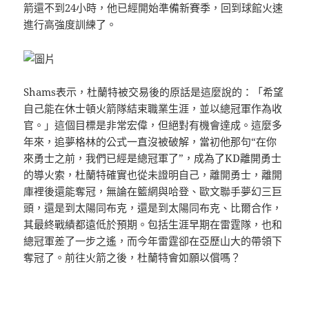
箭還不到24小時，他已經開始準備新賽季，回到球館火速
進行高強度訓練了。
Shams表示，杜蘭特被交易後的原話是這麼說的：「希望
自己能在休士頓火箭隊結束職業生涯，並以總冠軍作為收
官。」這個目標是非常宏偉，但絕對有機會達成。這麼多
年來，追夢格林的公式一直沒被破解，當初他那句“在你
來勇士之前，我們已經是總冠軍了”，成為了KD離開勇士
的導火索，杜蘭特確實也從未證明自己，離開勇士，離開
庫裡後還能奪冠，無論在籃網與哈登、歐文聯手夢幻三巨
頭，還是到太陽同布克，還是到太陽同布克、比爾合作，
其最終戰績都遠低於預期。包括生涯早期在雷霆隊，也和
總冠軍差了一步之遙，而今年雷霆卻在亞歷山大的帶領下
奪冠了。前往火箭之後，杜蘭特會如願以償嗎？