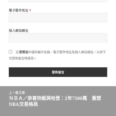
電子郵件地址
*
個人網站網址
在
瀏覽器
中儲存顯示名稱、電子郵件地址及個人網站網址，以供下
次發佈留言時使用。
文
上一篇文章
章
ＮＢＡ／恭喜快艇與哈登：2年7500萬 重塑
上
導
NBA交易格局
一
覽
篇