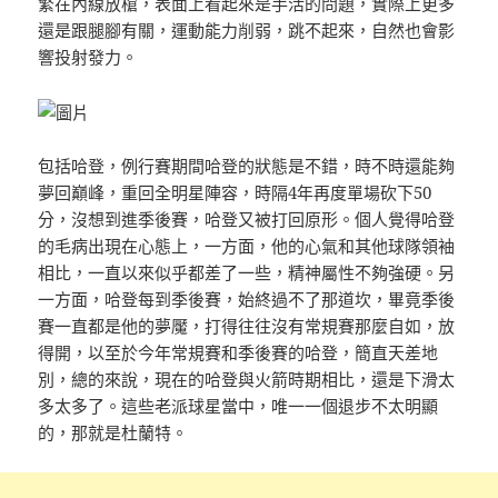
繁在內線放槍，表面上看起來是手活的問題，實際上更多
還是跟腿腳有關，運動能力削弱，跳不起來，自然也會影
響投射發力。
包括哈登，例行賽期間哈登的狀態是不錯，時不時還能夠
夢回巔峰，重回全明星陣容，時隔4年再度單場砍下50
分，沒想到進季後賽，哈登又被打回原形。個人覺得哈登
的毛病出現在心態上，一方面，他的心氣和其他球隊領袖
相比，一直以來似乎都差了一些，精神屬性不夠強硬。另
一方面，哈登每到季後賽，始終過不了那道坎，畢竟季後
賽一直都是他的夢魘，打得往往沒有常規賽那麼自如，放
得開，以至於今年常規賽和季後賽的哈登，簡直天差地
別，總的來說，現在的哈登與火箭時期相比，還是下滑太
多太多了。這些老派球星當中，唯一一個退步不太明顯
的，那就是杜蘭特。