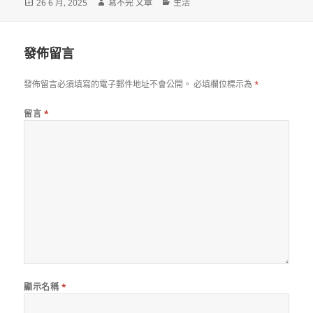
發
作
分
26 6 月, 2025
寫不完 文章
生活
佈
者
類
日
期:
發佈留言
發佈留言必須填寫的電子郵件地址不會公開。
必填欄位標示為
*
留言
*
顯示名稱
*