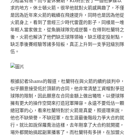
力相當有限。而今夏休賽期，KD終於去了一個他夢寐以
求的地方，休士頓火箭。很早他就對火箭感興趣了，不僅
是因為近年來火箭的戰績在飛速提升，同時也是因為他從
火箭身上，看到了曾經三少時代雷霆的影子，同樣是一堆
年輕人當家做主，從魚腩球隊完成逆襲。在得到杜蘭特之
後，火箭也解決了他們缺乏球隊領袖，缺乏穩定投射點，
缺乏季後賽經驗等諸多短板，真正上升到一支爭冠級別隊
伍。
根據記者Shams的報道，杜蘭特在與火箭的續約談判中，
似乎願意接受低於頂薪的合同，他非常清楚工資帽對爭冠
球隊的限制，因此願意在合同金額上做出犧牲，以便球隊
擁有更大的操作空間來打造冠軍陣容。永遠不要低估一顆
總冠軍的心，看來杜蘭特對於火箭是真愛，照道理來說，
他也不缺榮譽，不缺冠軍，在生涯最後階段力爭大合約就
行。就比如說保羅喬治這樣，去年剛拿了大合約就開擺，
場外都開始搞起副業播客了。而杜蘭特有多拼，在加盟火