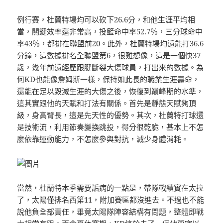
例行賽，杜蘭特場均可以砍下26.6分，和他生涯平均相
當，關鍵效率還非常高，投籃命中率52.7％，三分球命中
率43％，都排在聯盟前20。此外，杜蘭特場均還能打36.6
分鐘，這數據排名全聯盟第6，很難想像，這是一個快37
歲，幾年前還經歷跟腱斷裂大傷球員，打出來的數據。為
何KD也能像詹姆斯一樣，保持如此長的職業生涯壽命，
還能在足以毀滅生涯的大傷之後，恢復到巔峰期的水準，
這其實跟他的​​天賦和打法有關係。首先是靜態天賦夠頂
級，身高臂長，這是先天性的優勢。其次，杜蘭特打球還
是技術流，利用節奏變換跳投，得分很乾脆，基本上不怎
麼依靠運動能力，不怎麼參與對抗，減少身體消耗。
當然，杜蘭特本季需要詬病的一點是，帶隊戰績實在太拉
了，太陽僅排名西第11，附加賽區都沒進去。不過也不能
說他負全部責任，畢竟太陽隊陣容結構有問題，整體即戰