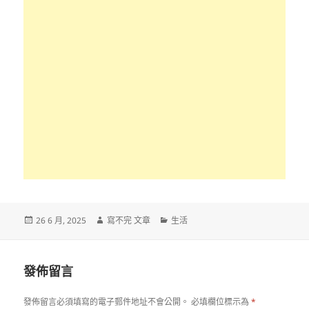
發
作
分
26 6 月, 2025
寫不完 文章
生活
佈
者
類
日
期:
發佈留言
發佈留言必須填寫的電子郵件地址不會公開。
必填欄位標示為
*