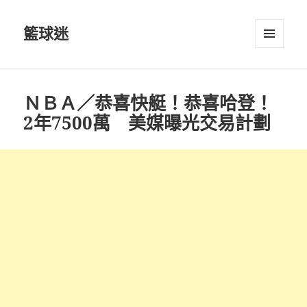
籃球迷
選單及
小工具
ＮＢＡ／恭喜快艇！恭喜哈登！
2年7500萬 美媒曝光交易計劃