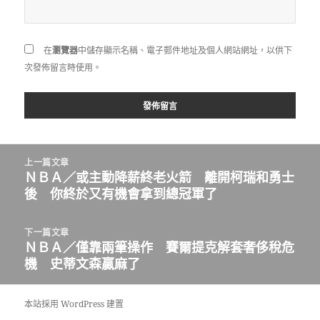
在
瀏覽器
中儲存顯示名稱、電子郵件地址及個人網站網址，以供下
次發佈留言時使用。
文
上一篇文章
章
ＮＢＡ／或主動降薪終老火箭 離開柯瑞和勇士
上
導
後 你終於又有機會拿到總冠軍了
一
覽
篇
文
下一篇文章
章:
ＮＢＡ／僅靠兩筆操作 賽爾提克解套奢侈稅危
下
機 史蒂文森贏麻了
一
篇
文
本站採用 WordPress 建置
章: