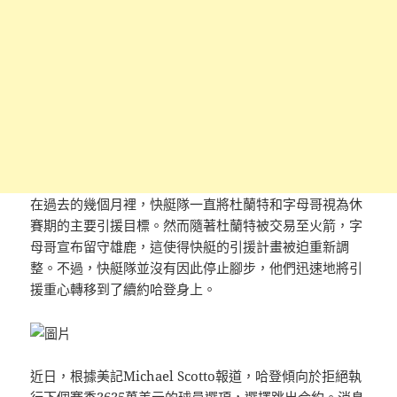
在過去的幾個月裡，快艇隊一直將杜蘭特和字母哥視為休
賽期的主要引援目標。然而隨著杜蘭特被交易至火箭，字
母哥宣布留守雄鹿，這使得快艇的引援計畫被迫重新調
整。不過，快艇隊並沒有因此停止腳步，他們迅速地將引
援重心轉移到了續約哈登身上。
近日，根據美記Michael Scotto報道，哈登傾向於拒絕執
行下個賽季3635萬美元的球員選項，選擇跳出合約。消息