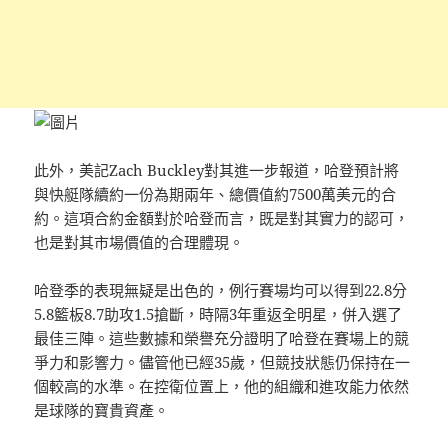
此外，美記Zach Buckley對其進一步報道，哈登預計將
與快艇隊續約一份為期兩年、總價值約7500萬美元的合
約。這項合約金額對於哈登而言，既是對其實力的認可，
也是對其市場價值的合理體現。
哈登季的表現無疑是出色​​的，例行賽場均可以得到22.8分
5.8籃板8.7助攻1.5搶斷，時隔3年重返全明星，併入選了
最佳三陣。這些數據和榮譽充分證明了哈登在賽場上的競
爭力和影響力。儘管他已經35歲，但競技狀態仍保持在一
個較高的水準。在控衛位置上，他的組織和進攻能力依然
是球隊的寶貴資產。