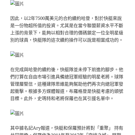
因此，以2年7500萬美元的合約續約哈登，對於快艇來說
是一份物超所值的投資。尤其是在當今聯盟薪資水平不斷
上漲的背景下，能夠以相對合理的價碼鎖定一位全明星級
別的球員，快艇隊的這次續約操作可以說是相當成功的。
在完成與哈登的續約後，快艇隊並未停下前進的腳步。他
們打算在自由市場引進具備總冠軍經驗的明星老將。球隊
管理層堅信，這種建隊思維能夠幫助他們再次向總冠軍發
起衝擊。根據多方媒體報道，布羅格登是快艇考慮的頭號
目標。此外，史瑪特和老將保羅也在其引援名單中。
其中據名記Ary報道，快艇和保羅預計將對「重聚」 持有
共同興趣。保羅作為2011年至2017年「空接之城」 時期