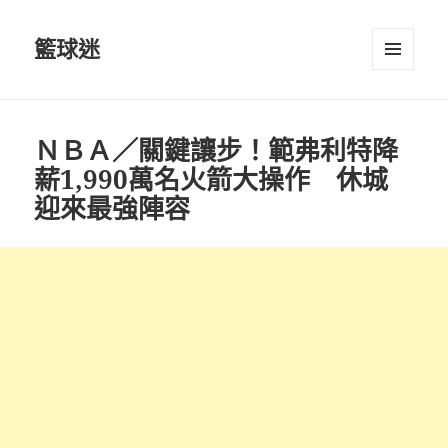
籃球迷
選單及
小工具
ＮＢＡ／關鍵讓步！範弗利特降
薪1,990萬名火箭大操作 休城
迎來最強陣容