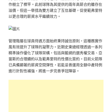
作樹立了標竿。此前球隊為其提供的兩年高薪合約雖存在
溢價，但這一舉措為雙方建立了互信基礎，促使範弗里特
以更合理的薪資水平繼續效力。
管理階層在球員待遇方面始終秉持誠信原則，這種務實作
風有效提升了球隊的凝聚力。近期史東總經理透過一系列
精準操作優化了球隊架構，包括與籃網的選秀權交易、亞
當斯的合理續約以及範弗里特的性價比簽約。目前火箭隊
已具備顯著的薪資空間彈性，若能妥善運用全額中產特例
進行針對性補強，將進一步完善爭冠陣容。