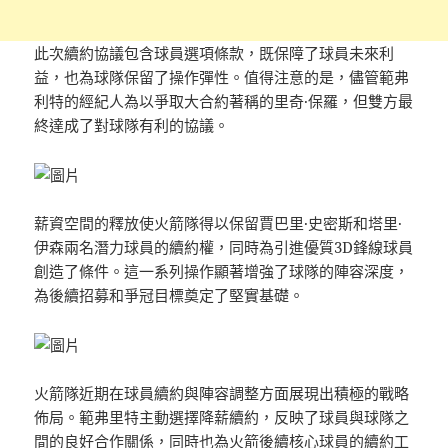
此次續約協議包含球員選項條款，既保障了球員未來利
益，也為球隊保留了操作彈性。值得注意的是，儘管範弗
利特的經紀人為以爭取大合約著稱的里奇·保羅，但雙方最
終達成了對球隊有利的協議。
薪資空間的釋放使火箭隊得以保留賈巴里·史密斯和塔里·
伊森兩名潛力球員的續約權，同時為引進優質3D鋒線球員
創造了條件。這一系列操作顯著增強了球隊的陣容深度，
為後續招募和爭冠目標奠定了堅實基礎。
火箭隊近期在球員續約與陣容調整方面展現出積極的戰略
佈局。範弗里特主動選擇降薪續約，反映了球員與球隊之
間的良好合作關係，同時也為火箭後續核心球員的續約工