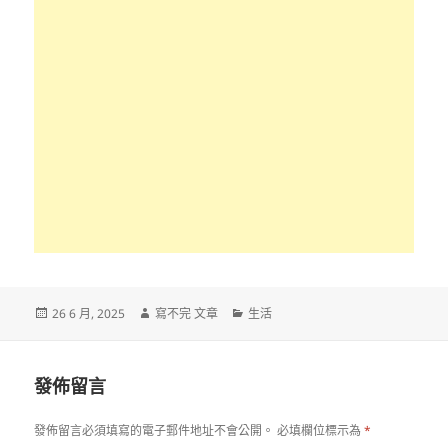
發
作
分
26 6 月, 2025
寫不完 文章
生活
佈
者
類
日
期:
發佈留言
發佈留言必須填寫的電子郵件地址不會公開。
必填欄位標示為
*