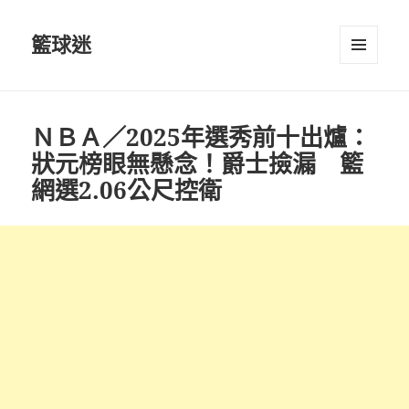
籃球迷
選單及
小工具
ＮＢＡ／2025年選秀前十出爐：
狀元榜眼無懸念！爵士撿漏 籃
網選2.06公尺控衛