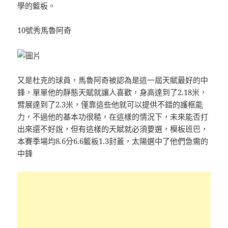
學的籃板。
10號秀馬魯阿奇
又是杜克的球員，馬魯阿奇被認為是這一屆天賦最好的中
鋒，單單他的靜態天賦就讓人喜歡，身高達到了2.18米，
臂展達到了2.3米，僅靠這些他就可以提供不錯的護框能
力，不過他的基本功很糙，在這樣的情況下，未來能否打
出來還不好說，但有這樣的天賦就必須要選，模板班巴，
本賽季場均8.6分6.6籃板1.3封蓋，太陽選中了他們急需的
中鋒