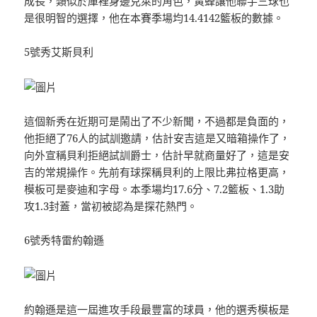
成長，類似於庫裡身邊克萊的角色，黃蜂讓他聯手三球也
是很明智的選擇，他在本賽季場均14.4142籃板的數據。
5號秀艾斯貝利
這個新秀在近期可是鬧出了不少新聞，不過都是負面的，
他拒絕了76人的試訓邀請，估計安吉這是又暗箱操作了，
向外宣稱貝利拒絕試訓爵士，估計早就商量好了，這是安
吉的常規操作。先前有球探稱貝利的上限比弗拉格更高，
模板可是麥迪和字母。本季場均17.6分、7.2籃板、1.3助
攻1.3封蓋，當初被認為是探花熱門。
6號秀特雷約翰遜
約翰遜是這一屆進攻手段最豐富的球員，他的選秀模板是