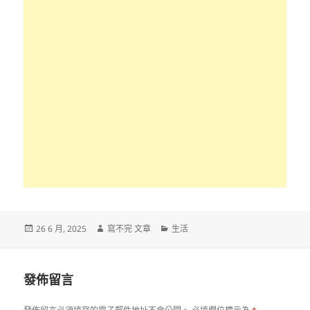
發
作
分
26 6 月, 2025
寫不完 文章
生活
佈
者
類
日
期:
發佈留言