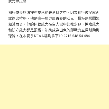
狀元弗拉格
獨行俠最終選擇弗拉格也是意料之中，因為獨行俠早就面
試過弗拉格，他是這一屆毋庸置疑的狀元，模板是塔圖姆
和濃眉哥，他的運動能力在白人當中比較少見，進攻能力
和防守能力都是頂級，能夠成為出色的即戰力立馬幫助到
球隊，在本賽季NCAA場均拿下19.2715.548.54.484.